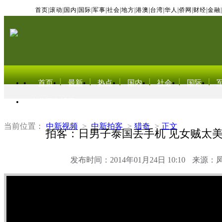
首页
|
滚动
|
国内
|
国际
|
军事
|
社会
|
地方
|
港澳
|
台湾
|
华人
|
侨网
|
财经
|
金融
|
首页
最新
热点
国内
社会
国际
东北亚电视网
当前位置：
中新视频
>
中新拍客
>
猎奇
>
正文
拍客：日男子泰国丢手机 见女贼太
发布时间：2014年01月24日 10:10
来源：