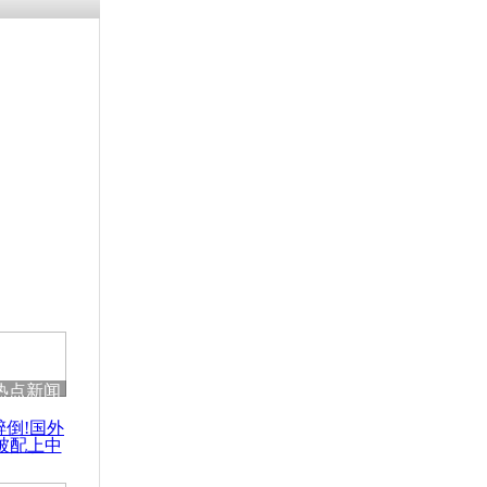
残疾男子因
砸银行
千年传统习
众为娥皇女
行被查情绪
回答崩溃原
热点新闻
乡上万人欢
醉倒!国外
节
被配上中
国民乐