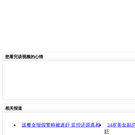
您看完该视频的心情
相关报道
送餐女报假警称被迷奸 监控还原真相
24岁美女副
奸