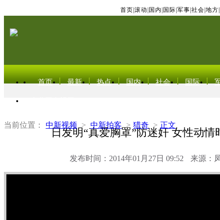
首页
|
滚动
|
国内
|
国际
|
军事
|
社会
|
地方
|
首页
最新
热点
国内
社会
国际
东北亚电视网
当前位置：
中新视频
>
中新拍客
>
猎奇
>
正文
日发明“真爱胸罩”防迷奸 女性动情
发布时间：2014年01月27日 09:52
来源：