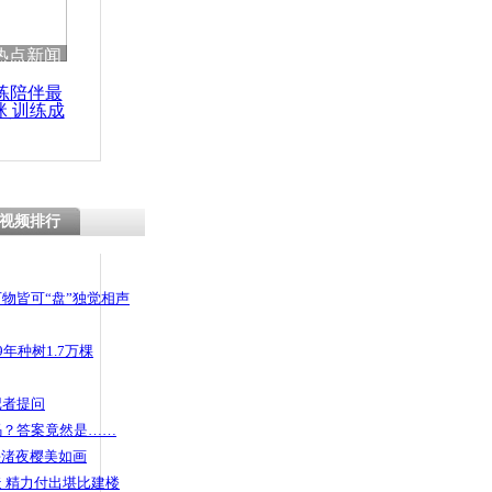
 哀思悼忠
热点新闻
练陪伴最
咪 训练成
功瘦身
胸罩防狼
视频排行
物皆可“盘”独觉相声
年种树1.7万棵
记者提问
码？答案竟然是……
头渚夜樱美如画
 精力付出堪比建楼