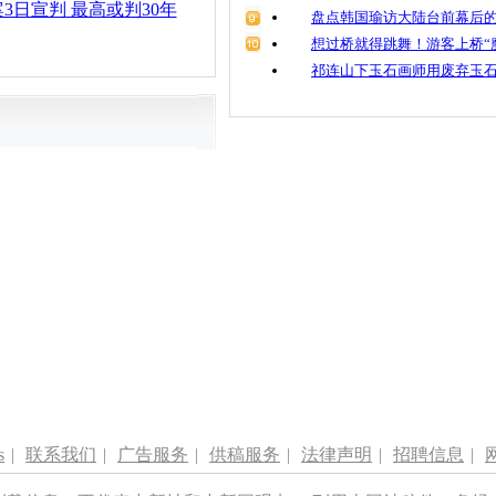
3日宣判 最高或判30年
盘点韩国瑜访大陆台前幕后的
想过桥就得跳舞！游客上桥“
祁连山下玉石画师用废弃玉
s
|
联系我们
|
广告服务
|
供稿服务
|
法律声明
|
招聘信息
|