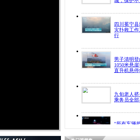
城，保护不
四川冕宁县
灾扑救工作
行
男子清明登
1050米悬
直升机悬停
九旬老人挤
乘务员全部
“所有车辆
开！”儿童
警急速救助