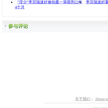
"淫少"李宗瑞迷奸偷拍案一审获刑22年
李宗瑞迷奸案
4个月
关于我们
|
About u