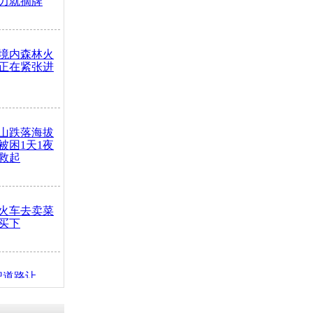
力就摘牌
境内森林火
正在紧张进
山跌落海拔
崖被困1天1夜
救起
火车去卖菜
买下
把道路让
突发疾病交