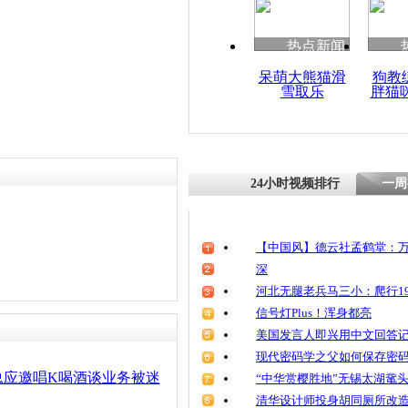
清明祭英烈
魂
热点新闻
呆萌大熊猫滑
狗教
雪取乐
胖猫
日发明真爱
24小时视频排行
一周
【中国风】德云社孟鹤堂：万
深
河北无腿老兵马三小：爬行19
信号灯Plus！浑身都亮
美国发言人即兴用中文回答
现代密码学之父如何保存密
总应邀唱K喝酒谈业务被迷
“中华赏樱胜地”无锡太湖鼋
清华设计师投身胡同厕所改造