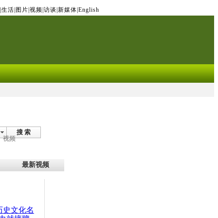
|
生活
|
图片
|
视频
|
访谈
|
新媒体
|
English
搜 索
视频
最新视频
：历史文化名