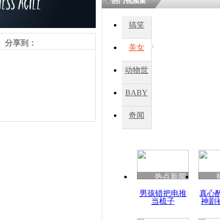
热门视频集
搞笑
四川一精神
病发持大锤
分享到：
美女
动物世
探访传承四
俗：近万民
界
BABY
英省亲送行
秀
奇闻
小伙骑车逆
崩溃 网上
因
责任编辑：【
周雨辰
】
热点新闻
四川兴文苗
男孩错把电推
真心
度苗族花山
当梳子
神剧