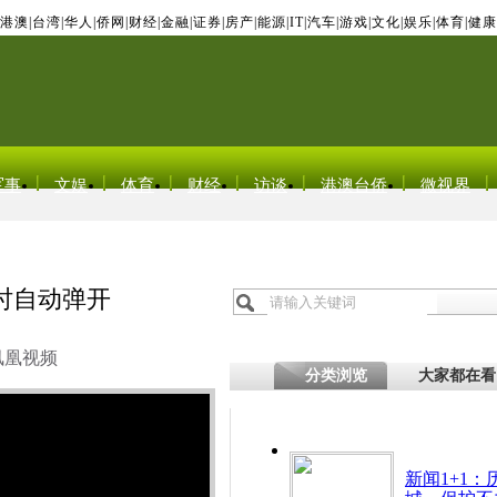
港澳
|
台湾
|
华人
|
侨网
|
财经
|
金融
|
证券
|
房产
|
能源
|
IT
|
汽车
|
游戏
|
文化
|
娱乐
|
体育
|
健康
军事
文娱
体育
财经
访谈
港澳台侨
微视界
时自动弹开
凤凰视频
分类浏览
大家都在看
新闻1+1