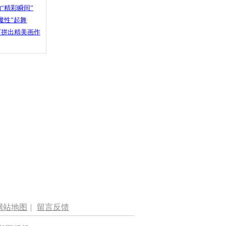
“精彩瞬间”
魔性”起舞
石拼出精美画作
网站地图
|
留言反馈