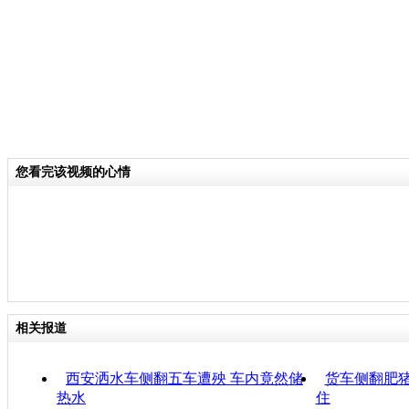
您看完该视频的心情
相关报道
西安洒水车侧翻五车遭殃 车内竟然储
货车侧翻肥猪
热水
住