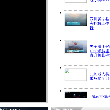
城，保护不
四川冕宁县
灾扑救工作
行
男子清明登
1050米悬
直升机悬停
九旬老人挤
乘务员全部
“所有车辆
开！”儿童
警急速救助