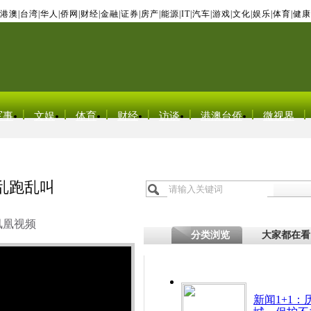
港澳
|
台湾
|
华人
|
侨网
|
财经
|
金融
|
证券
|
房产
|
能源
|
IT
|
汽车
|
游戏
|
文化
|
娱乐
|
体育
|
健康
军事
文娱
体育
财经
访谈
港澳台侨
微视界
上乱跑乱叫
凤凰视频
分类浏览
大家都在看
新闻1+1