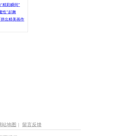
“精彩瞬间”
魔性”起舞
石拼出精美画作
网站地图
|
留言反馈