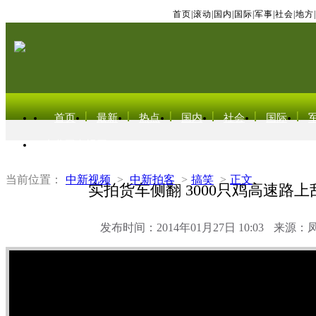
首页
|
滚动
|
国内
|
国际
|
军事
|
社会
|
地方
|
首页
最新
热点
国内
社会
国际
东北亚电视网
当前位置：
中新视频
>
中新拍客
>
搞笑
>
正文
实拍货车侧翻 3000只鸡高速路
发布时间：2014年01月27日 10:03
来源：