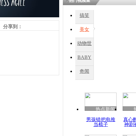
热门视频集
搞笑
四川一精神
病发持大锤
分享到：
美女
动物世
探访传承四
俗：近万民
界
BABY
英省亲送行
秀
奇闻
小伙骑车逆
崩溃 网上
因
责任编辑：【
周雨辰
】
热点新闻
四川兴文苗
男孩错把电推
真心
度苗族花山
当梳子
神剧