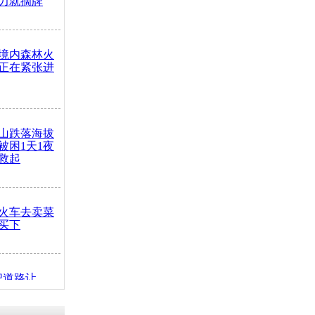
力就摘牌
境内森林火
正在紧张进
山跌落海拔
崖被困1天1夜
救起
火车去卖菜
买下
把道路让
突发疾病交