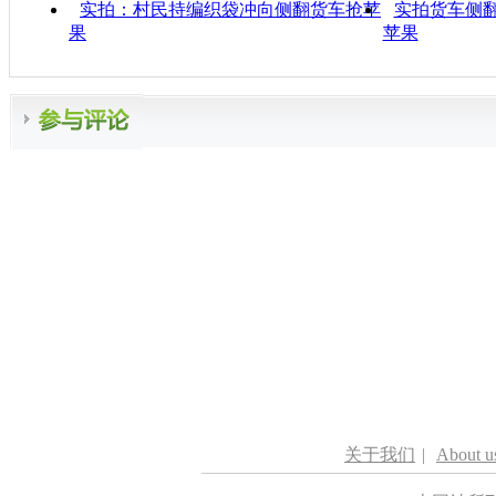
实拍：村民持编织袋冲向侧翻货车抢苹
实拍货车侧翻
果
苹果
关于我们
|
About u