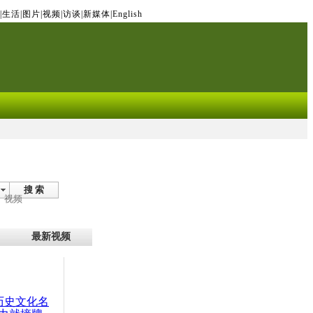
|
生活
|
图片
|
视频
|
访谈
|
新媒体
|
English
搜 索
视频
最新视频
：历史文化名