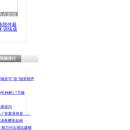
 哀思悼忠
热点新闻
练陪伴最
咪 训练成
功瘦身
00只鸡高速
视频排行
物皆可“盘”独觉相声
年种树1.7万棵
记者提问
码？答案竟然是……
头渚夜樱美如画
 精力付出堪比建楼