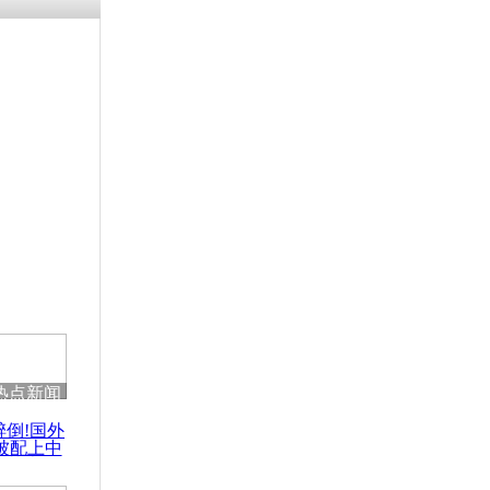
残疾男子因
砸银行
千年传统习
众为娥皇女
行被查情绪
回答崩溃原
热点新闻
乡上万人欢
醉倒!国外
节
被配上中
国民乐