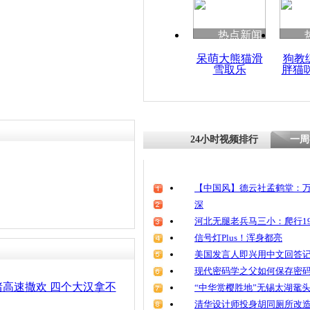
清明祭英烈
魂
热点新闻
呆萌大熊猫滑
狗教
雪取乐
胖猫
货车侧翻30
路乱跑
24小时视频排行
一周
【中国风】德云社孟鹤堂：万
深
河北无腿老兵马三小：爬行19
信号灯Plus！浑身都亮
美国发言人即兴用中文回答
现代密码学之父如何保存密
高速撒欢 四个大汉拿不
“中华赏樱胜地”无锡太湖鼋
清华设计师投身胡同厕所改造