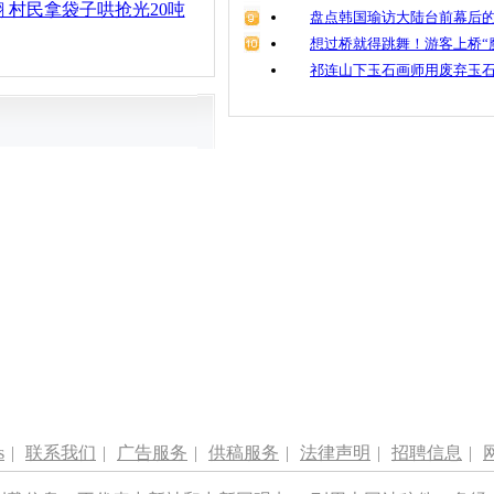
 村民拿袋子哄抢光20吨
盘点韩国瑜访大陆台前幕后的
想过桥就得跳舞！游客上桥“
祁连山下玉石画师用废弃玉
s
|
联系我们
|
广告服务
|
供稿服务
|
法律声明
|
招聘信息
|