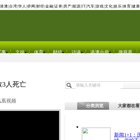
港澳
|
台湾
|
华人
|
侨网
|
财经
|
金融
|
证券
|
房产
|
能源
|
IT
|
汽车
|
游戏
|
文化
|
娱乐
|
体育
|
健康
军事
文娱
体育
财经
访谈
港澳台侨
微视界
致3人死亡
凤凰视频
分类浏览
大家都在看
新闻1+1