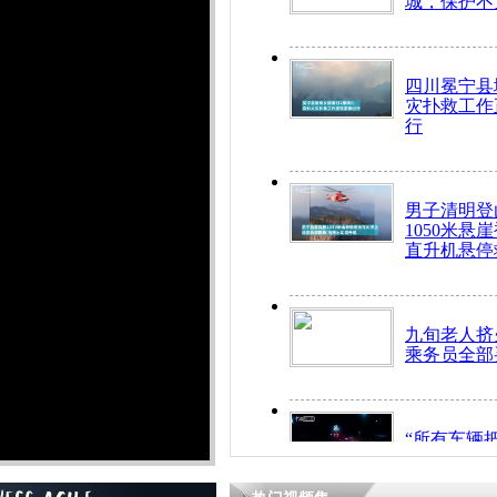
城，保护不
四川冕宁县
灾扑救工作
行
男子清明登
1050米悬
直升机悬停
九旬老人挤
乘务员全部
“所有车辆
开！”儿童
警急速救助