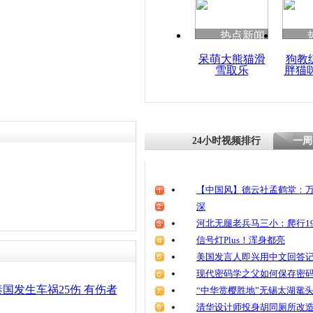
清明祭英烈
魂
热点新闻
呆萌大熊猫滑
狗教
雪取乐
胖猫
沪昆高速发
追尾事故致
24小时视频排行
一周
【中国风】德云社孟鹤堂：万
深
河北无腿老兵马三小：爬行19
信号灯Plus！浑身都亮
美国发言人即兴用中文回答
现代密码学之父如何保存密
国发生车祸25伤 有伤者
“中华赏樱胜地”无锡太湖鼋
清华设计师投身胡同厕所改造