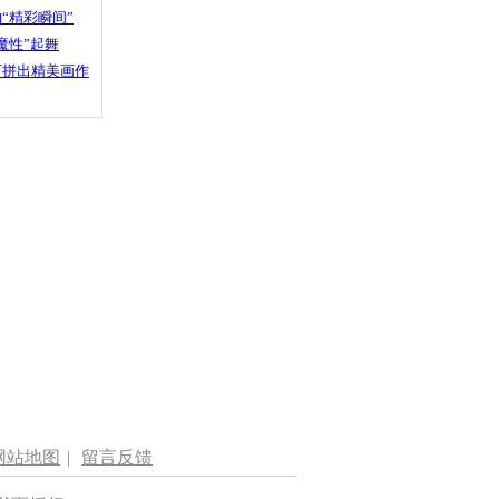
“精彩瞬间”
魔性”起舞
石拼出精美画作
网站地图
|
留言反馈