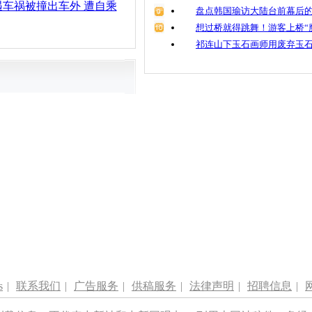
车祸被撞出车外 遭自乘
盘点韩国瑜访大陆台前幕后的
想过桥就得跳舞！游客上桥“
祁连山下玉石画师用废弃玉
s
|
联系我们
|
广告服务
|
供稿服务
|
法律声明
|
招聘信息
|