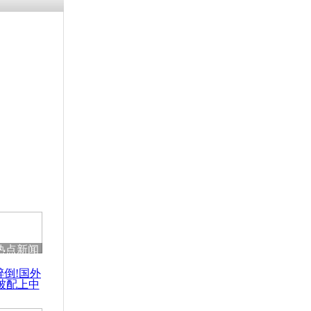
残疾男子因
砸银行
千年传统习
众为娥皇女
行被查情绪
回答崩溃原
热点新闻
乡上万人欢
醉倒!国外
节
被配上中
国民乐