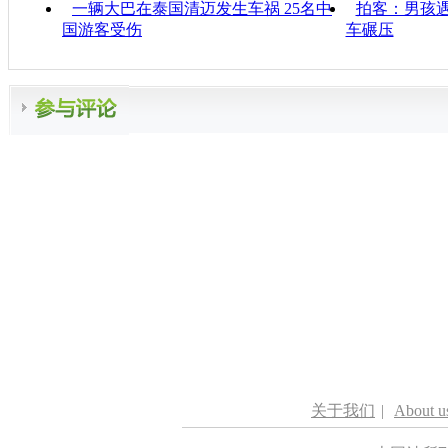
一辆大巴在泰国清迈发生车祸 25名中
拍客：男孩遇
国游客受伤
车碾压
关于我们
|
About u