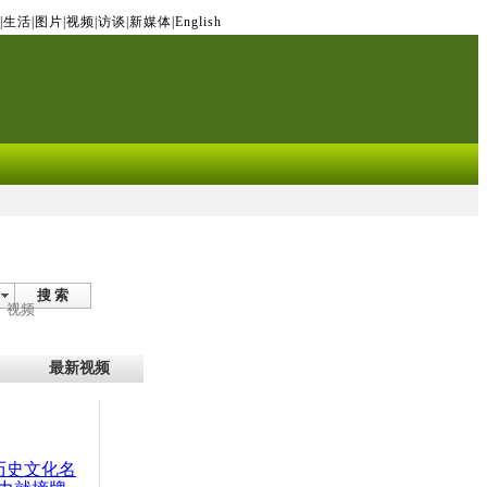
|
生活
|
图片
|
视频
|
访谈
|
新媒体
|
English
搜 索
视频
最新视频
：历史文化名