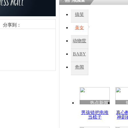
热门视频集
搞笑
四川一精神
病发持大锤
分享到：
美女
动物世
探访传承四
俗：近万民
界
BABY
英省亲送行
秀
奇闻
小伙骑车逆
崩溃 网上
因
责任编辑：【
周雨辰
】
热点新闻
四川兴文苗
男孩错把电推
真心
度苗族花山
当梳子
神剧