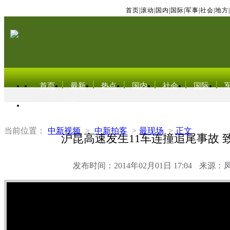
首页
|
滚动
|
国内
|
国际
|
军事
|
社会
|
地方
|
首页
最新
热点
国内
社会
国际
东北亚电视网
当前位置：
中新视频
>
中新拍客
>
最现场
>
正文
沪昆高速发生11车连撞追尾事故 
发布时间：2014年02月01日 17:04
来源：