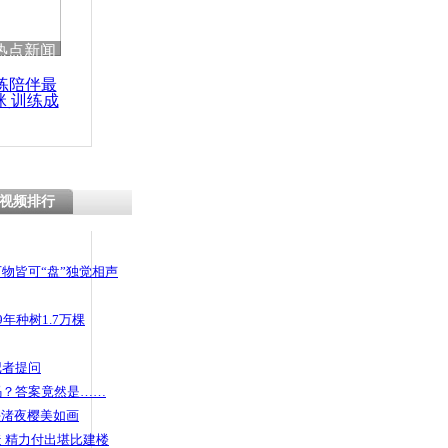
 哀思悼忠
热点新闻
练陪伴最
咪 训练成
功瘦身
生11车连撞
3人亡
视频排行
物皆可“盘”独觉相声
年种树1.7万棵
记者提问
码？答案竟然是……
头渚夜樱美如画
 精力付出堪比建楼