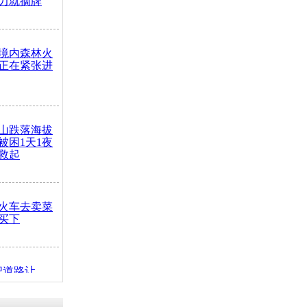
力就摘牌
境内森林火
正在紧张进
山跌落海拔
崖被困1天1夜
救起
火车去卖菜
买下
把道路让
突发疾病交