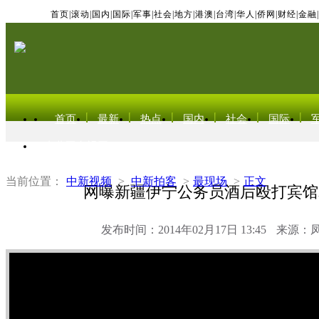
首页
|
滚动
|
国内
|
国际
|
军事
|
社会
|
地方
|
港澳
|
台湾
|
华人
|
侨网
|
财经
|
金融
|
首页
最新
热点
国内
社会
国际
东北亚电视网
当前位置：
中新视频
>
中新拍客
>
最现场
>
正文
网曝新疆伊宁公务员酒后殴打宾馆
发布时间：2014年02月17日 13:45
来源：