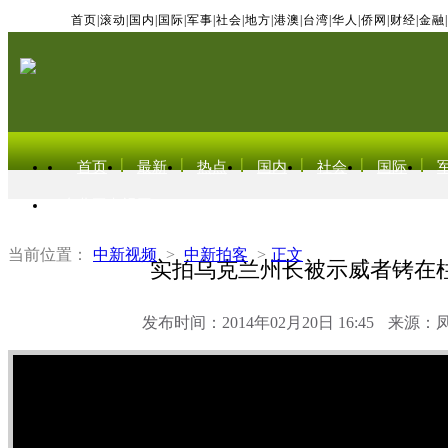
首页
|
滚动
|
国内
|
国际
|
军事
|
社会
|
地方
|
港澳
|
台湾
|
华人
|
侨网
|
财经
|
金融
|
首页
最新
热点
国内
社会
国际
东北亚电视网
当前位置：
中新视频
>
中新拍客
>
正文
实拍乌克兰州长被示威者铐在
发布时间：2014年02月20日 16:45
来源：