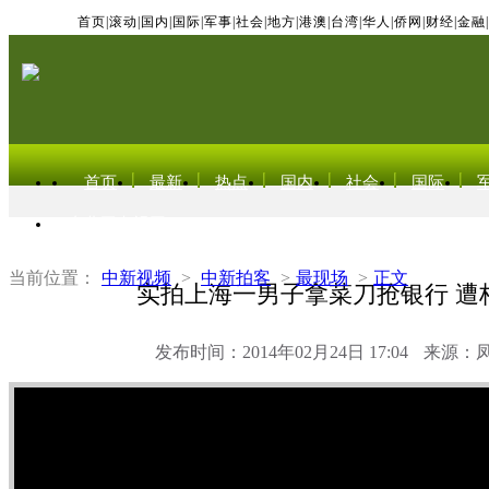
首页
|
滚动
|
国内
|
国际
|
军事
|
社会
|
地方
|
港澳
|
台湾
|
华人
|
侨网
|
财经
|
金融
|
首页
最新
热点
国内
社会
国际
东北亚电视网
当前位置：
中新视频
>
中新拍客
>
最现场
>
正文
实拍上海一男子拿菜刀抢银行 遭
发布时间：2014年02月24日 17:04
来源：