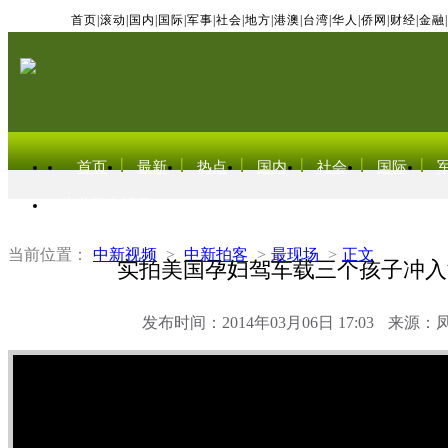
首页
|
滚动
|
国内
|
国际
|
军事
|
社会
|
地方
|
港澳
|
台湾
|
华人
|
侨网
|
财经
|
金融
|
首页
最新
热点
国内
社会
国际
东北亚电视网
当前位置：
中新视频
>
中新拍客
>
最现场
>
正文
实拍美国孕妇驾车载三个孩子冲入
发布时间：2014年03月06日 17:03
来源：