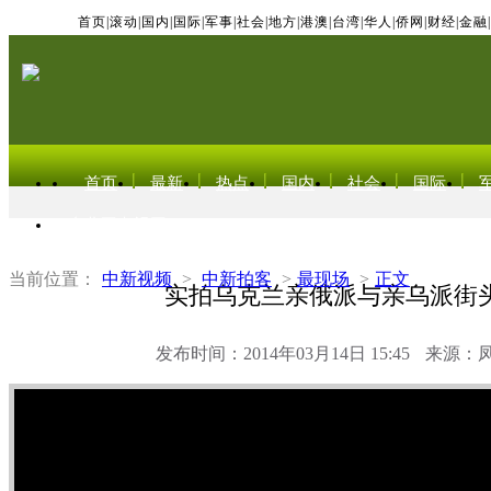
首页
|
滚动
|
国内
|
国际
|
军事
|
社会
|
地方
|
港澳
|
台湾
|
华人
|
侨网
|
财经
|
金融
|
首页
最新
热点
国内
社会
国际
东北亚电视网
当前位置：
中新视频
>
中新拍客
>
最现场
>
正文
实拍乌克兰亲俄派与亲乌派街
发布时间：2014年03月14日 15:45
来源：