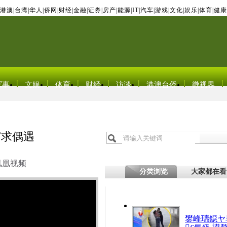
港澳
|
台湾
|
华人
|
侨网
|
财经
|
金融
|
证券
|
房产
|
能源
|
IT
|
汽车
|
游戏
|
文化
|
娱乐
|
体育
|
健康
军事
文娱
体育
财经
访谈
港澳台侨
微视界
窃求偶遇
凤凰视频
分类浏览
大家都在看
鐢峰瓙鐚ヤ