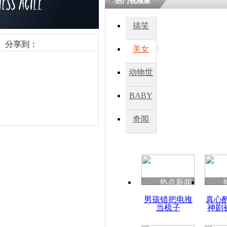
热门视频集
搞笑
分享到：
美女
动物世
界
BABY
秀
奇闻
责任编辑：【
周雨辰
】
热点新闻
男孩错把电推
真心
当梳子
神剧