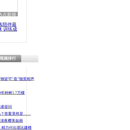
热点新闻
练陪伴最
咪 训练成
功瘦身
视频排行
物皆可“盘”独觉相声
年种树1.7万棵
记者提问
码？答案竟然是……
头渚夜樱美如画
 精力付出堪比建楼