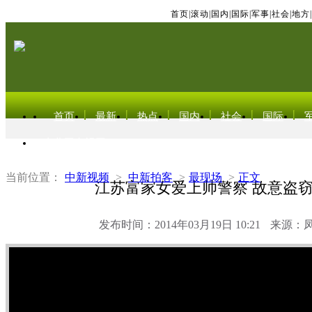
首页
|
滚动
|
国内
|
国际
|
军事
|
社会
|
地方
|
首页
最新
热点
国内
社会
国际
东北亚电视网
当前位置：
中新视频
>
中新拍客
>
最现场
>
正文
江苏富家女爱上帅警察 故意盗
发布时间：2014年03月19日 10:21
来源：