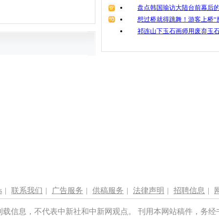
盘点韩国瑜访大陆台前幕后的
想过桥就得跳舞！游客上桥“
祁连山下玉石画师用废弃玉
s
|
联系我们
|
广告服务
|
供稿服务
|
法律声明
|
招聘信息
|
刊载信息，不代表中新社和中新网观点。 刊用本网站稿件，务经