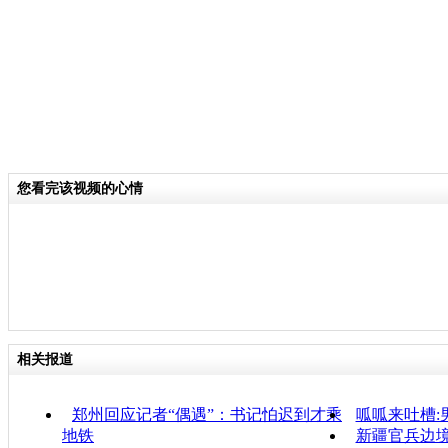
您看完该视频的心情
相关报道
郑州回应记者“偶遇”：书记怕迟到才乘
呱呱来吐槽:
地铁
新疆官兵边