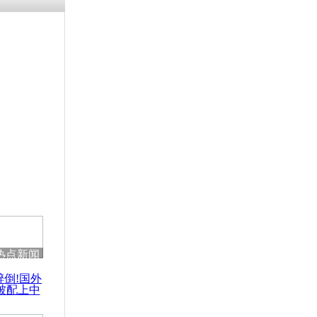
热点新闻
醉倒!国外
被配上中
国民乐