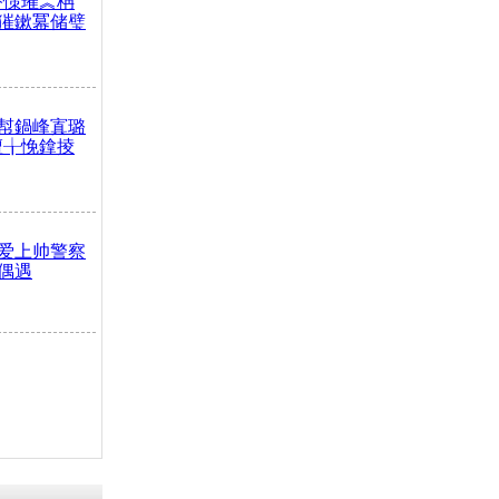
嶅憡璀︽柟
獕鏉冪储璧
幇鍋峰寘璐
澶╁悗鎿掕
爱上帅警察
偶遇