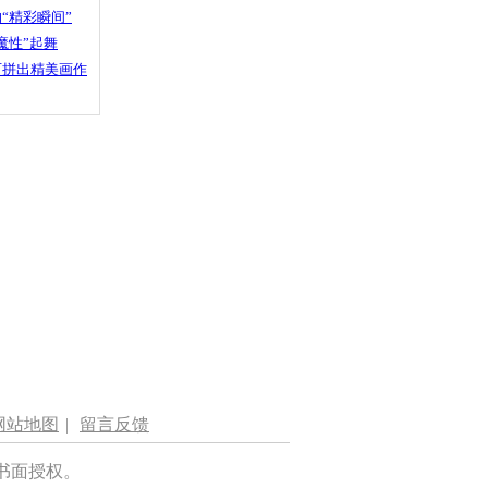
“精彩瞬间”
魔性”起舞
石拼出精美画作
网站地图
|
留言反馈
书面授权。