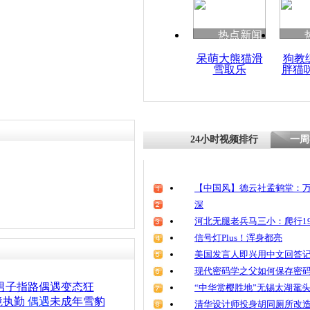
热点新闻
呆萌大熊猫滑
狗教
雪取乐
胖猫
24小时视频排行
一周
【中国风】德云社孟鹤堂：万
深
河北无腿老兵马三小：爬行19
信号灯Plus！浑身都亮
美国发言人即兴用中文回答
现代密码学之父如何保存密
男子指路偶遇变态狂
“中华赏樱胜地”无锡太湖鼋
境执勤
偶遇
未成年雪豹
清华设计师投身胡同厕所改造