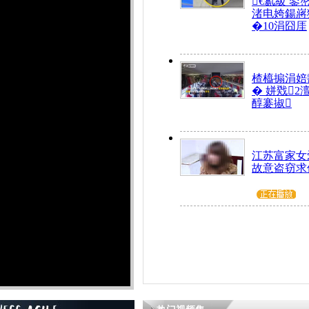
€氱級 鍙
渚电姱鍚嶈
�10涓囧厓
楂橀搧涓婄
� 姘戣2
醇褰掓
江苏富家女
故意盗窃求