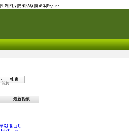
|
生活
|
图片
|
视频
|
访谈
|
新媒体
|
English
搜 索
视频
最新视频
旱灏戝コ琚