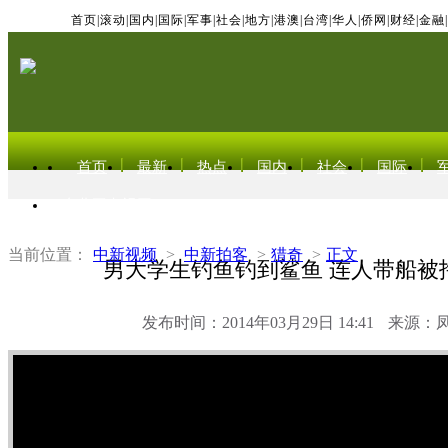
首页
|
滚动
|
国内
|
国际
|
军事
|
社会
|
地方
|
港澳
|
台湾
|
华人
|
侨网
|
财经
|
金融
|
首页
最新
热点
国内
社会
国际
东北亚电视网
当前位置：
中新视频
>
中新拍客
>
猎奇
>
正文
男大学生钓鱼钓到鲨鱼 连人带船被拖
发布时间：2014年03月29日 14:41
来源：