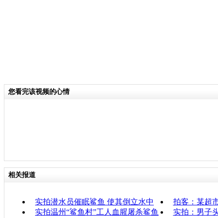
您看完该视频的心情
相关报道
实拍潜水员催眠鲨鱼 使其倒立水中
拍客：某超
实拍温州“鲨鱼村”工人血腥屠杀鲨鱼
实拍：男子