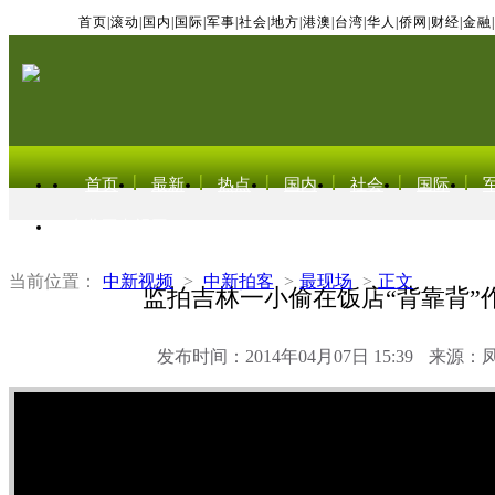
首页
|
滚动
|
国内
|
国际
|
军事
|
社会
|
地方
|
港澳
|
台湾
|
华人
|
侨网
|
财经
|
金融
|
首页
最新
热点
国内
社会
国际
东北亚电视网
当前位置：
中新视频
>
中新拍客
>
最现场
>
正文
监拍吉林一小偷在饭店“背靠背”
发布时间：2014年04月07日 15:39
来源：