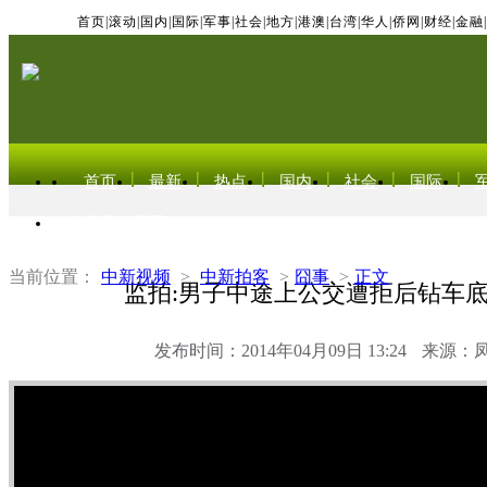
首页
|
滚动
|
国内
|
国际
|
军事
|
社会
|
地方
|
港澳
|
台湾
|
华人
|
侨网
|
财经
|
金融
|
首页
最新
热点
国内
社会
国际
东北亚电视网
当前位置：
中新视频
>
中新拍客
>
囧事
>
正文
监拍:男子中途上公交遭拒后钻车
发布时间：2014年04月09日 13:24
来源：