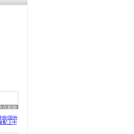
残疾男子因
砸银行
千年传统习
众为娥皇女
行被查情绪
回答崩溃原
热点新闻
乡上万人欢
醉倒!国外
节
被配上中
国民乐