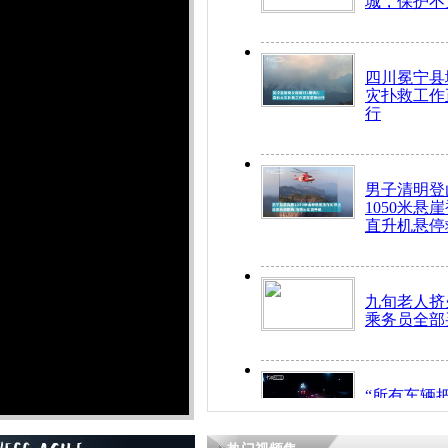
城，保护不
四川冕宁县
灾扑救工作
行
男子清明登
1050米悬
直升机悬停
九旬老人挤
乘务员全部
“所有车辆
开！”儿童
警急速救助