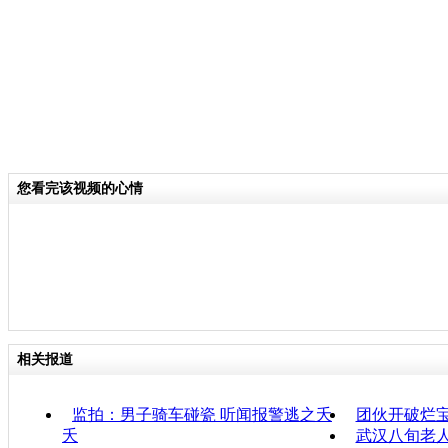
您看完该视频的心情
相关报道
监拍：男子骑车碰瓷 听闻报警逃之夭
团伙开破烂
夭
武汉八旬老人