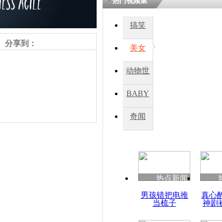
热门视频集
搞笑
四川一精神
病发持大锤
分享到：
美女
动物世
探访传承四
俗：近万民
界
BABY
英省亲送行
秀
奇闻
小伙骑车逆
崩溃 网上
因
责任编辑：【
周雨辰
】
热点新闻
四川兴文苗
男孩错把电推
真心
度苗族花山
当梳子
神剧