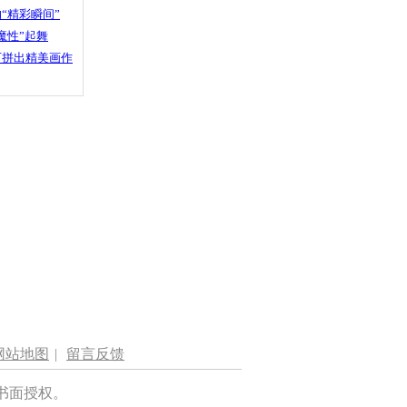
“精彩瞬间”
魔性”起舞
石拼出精美画作
网站地图
|
留言反馈
书面授权。