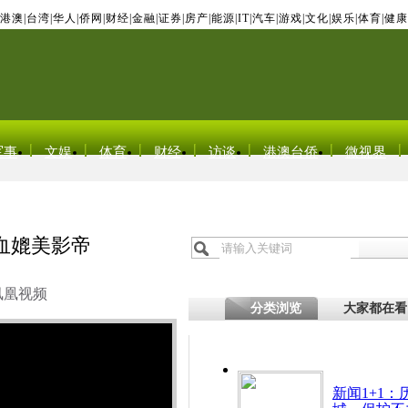
港澳
|
台湾
|
华人
|
侨网
|
财经
|
金融
|
证券
|
房产
|
能源
|
IT
|
汽车
|
游戏
|
文化
|
娱乐
|
体育
|
健康
军事
文娱
体育
财经
访谈
港澳台侨
微视界
血媲美影帝
凤凰视频
分类浏览
大家都在看
新闻1+1