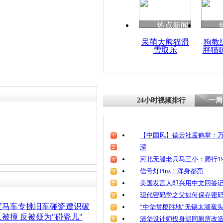
清明祭英烈
魂
热点新闻
呆萌大熊猫滑
狗教
雪取乐
胖猫
浙江一男子
摔“碰瓷” 
影帝
24小时视频排行
一周
【中国风】德云社孟鹤堂：万
深
河北无腿老兵马三小：爬行19
信号灯Plus！浑身都亮
美国发言人即兴用中文回答
现代密码学之父如何保存密
宝马车专挑旧车碰瓷遭识破
“中华赏樱胜地”无锡太湖鼋
被撞 反被疑为"碰瓷儿"
清华设计师投身胡同厕所改造