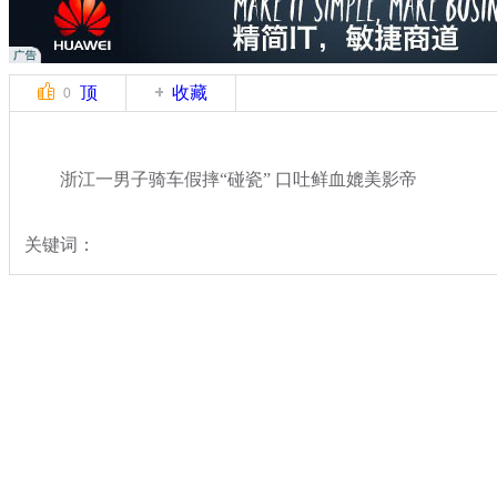
顶
收藏
0
浙江一男子骑车假摔“碰瓷” 口吐鲜血媲美影帝
关键词：
分类名称：
中新拍客