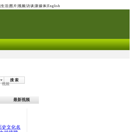
|
生活
|
图片
|
视频
|
访谈
|
新媒体
|
English
搜 索
视频
最新视频
：历史文化名