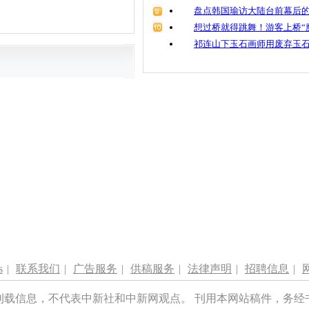
盘点韩国瑜访大陆台前幕后的
想过桥就得跳舞！游客上桥“
祁连山下玉石画师用废弃玉
s
|
联系我们
|
广告服务
|
供稿服务
|
法律声明
|
招聘信息
|
刊载信息，不代表中新社和中新网观点。 刊用本网站稿件，务经