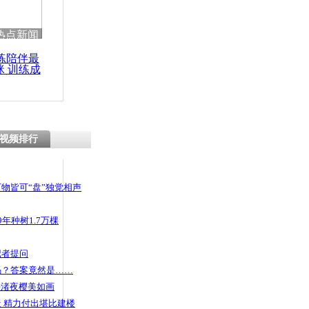
 哀思悼忠
热点新闻
练陪伴最
咪 训练成
功瘦身
骑车假
口吐鲜血媲美
视频排行
物皆可“盘”独觉相声
年种树1.7万棵
记者提问
码？答案竟然是……
头渚夜樱美如画
 精力付出堪比建楼