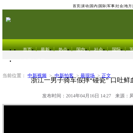
首页
|
滚动
|
国内
|
国际
|
军事
|
社会
|
地方
|
首页
最新
热点
国内
社会
国际
东北亚电视网
当前位置：
中新视频
>
中新拍客
>
最现场
>
正文
浙江一男子骑车假摔“碰瓷” 口吐鲜
发布时间：2014年04月16日 14:27
来源：