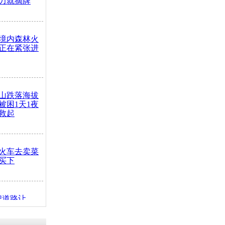
力就摘牌
境内森林火
正在紧张进
山跌落海拔
崖被困1天1夜
救起
火车去卖菜
买下
把道路让
突发疾病交