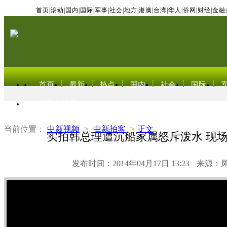
首页
|
滚动
|
国内
|
国际
|
军事
|
社会
|
地方
|
港澳
|
台湾
|
华人
|
侨网
|
财经
|
金融
|
首页
最新
热点
国内
社会
国际
东北亚电视网
当前位置：
中新视频
>
中新拍客
>
正文
实拍韩总理遭沉船家属怒斥泼水 现
发布时间：2014年04月17日 13:23
来源：