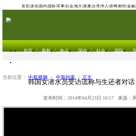
首页
|
滚动
|
国内
|
国际
|
军事
|
社会
|
地方
|
港澳
|
台湾
|
华人
|
侨网
|
财经
|
金融
|
首页
最新
热点
国内
社会
国际
东北亚电视网
当前位置：
中新视频
>
中新拍客
>
正文
韩国女潜水员受访谎称与生还者对话
发布时间：2014年04月23日 10:17
来源：