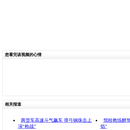
您看完该视频的心情
相关报道
两货车高速斗气飙车 弹弓钢珠击上
驾校教练醉驾
演“枪战”
馅”