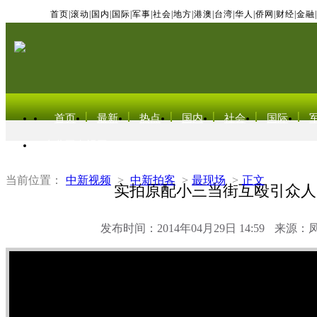
首页
|
滚动
|
国内
|
国际
|
军事
|
社会
|
地方
|
港澳
|
台湾
|
华人
|
侨网
|
财经
|
金融
|
首页
最新
热点
国内
社会
国际
东北亚电视网
当前位置：
中新视频
>
中新拍客
>
最现场
>
正文
实拍原配小三当街互殴引众人
发布时间：2014年04月29日 14:59
来源：