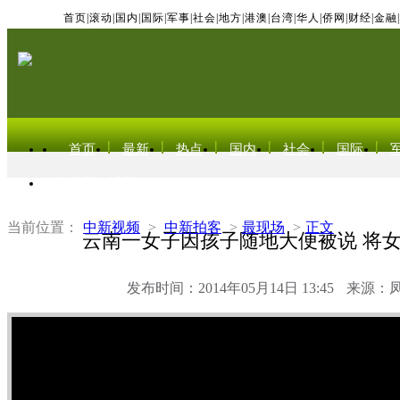
首页
|
滚动
|
国内
|
国际
|
军事
|
社会
|
地方
|
港澳
|
台湾
|
华人
|
侨网
|
财经
|
金融
|
首页
最新
热点
国内
社会
国际
东北亚电视网
当前位置：
中新视频
>
中新拍客
>
最现场
>
正文
云南一女子因孩子随地大便被说 将
发布时间：2014年05月14日 13:45
来源：