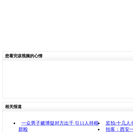
您看完该视频的心情
相关报道
一众男子赌博疑对方出千 引11人持棍
监拍:十几人
群殴
拍客：西安