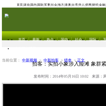
首页
|
滚动
|
国内
|
国际
|
军事
|
社会
|
地方
|
港澳
|
台湾
|
华人
|
侨网
|
财经
|
金融
|
首页
最新
热点
国内
社会
国际
东北亚电视网
当前位置：
中新视频
>
中新拍客
>
猎奇
>
正文
拍客：实拍小象涉入险滩 象群
发布时间：2014年05月16日 10:02
来源：