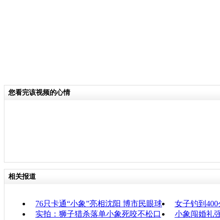
您看完该视频的心情
相关报道
76只卡通“小象”亮相沈阳 博市民眼球
女子钓到40
实拍：狮子猎杀落单小象死咬不松口
小象闯婚礼