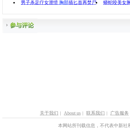
男子杀足疗女泄愤
胸部
插匕首再焚尸
蟒蛇咬美女
关于我们
|
About us
|
联系我们
|
广告服务
本网站所刊载信息，不代表中新社