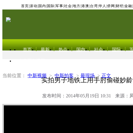
首页
|
滚动
|
国内
|
国际
|
军事
|
社会
|
地方
|
港澳
|
台湾
|
华人
|
侨网
|
财经
|
金融
|
首页
最新
热点
国内
社会
国际
东北亚电视网
当前位置：
中新视频
>
中新拍客
>
最现场
>
正文
实拍男子地铁上用手肘偷碰妙龄
发布时间：2014年05月19日 10:31
来源：