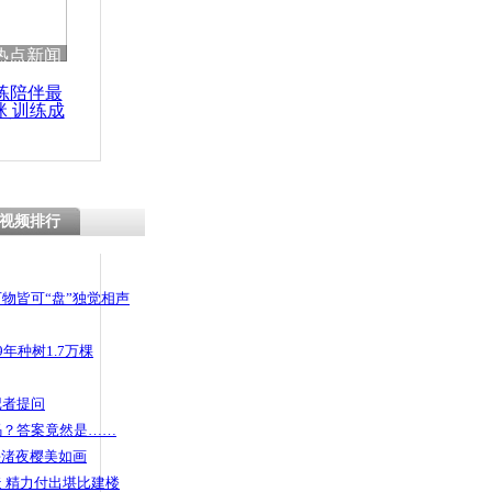
 哀思悼忠
热点新闻
练陪伴最
咪 训练成
功瘦身
泼硫酸赤裸
视频排行
物皆可“盘”独觉相声
年种树1.7万棵
记者提问
码？答案竟然是……
头渚夜樱美如画
 精力付出堪比建楼