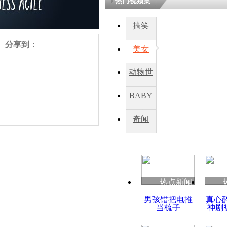
热门视频集
搞笑
四川一精神
病发持大锤
分享到：
美女
动物世
探访传承四
俗：近万民
界
BABY
英省亲送行
秀
奇闻
小伙骑车逆
崩溃 网上
因
责任编辑：【
周雨辰
】
热点新闻
四川兴文苗
男孩错把电推
真心
度苗族花山
当梳子
神剧