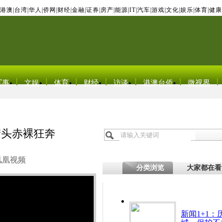
港澳
|
台湾
|
华人
|
侨网
|
财经
|
金融
|
证券
|
房产
|
能源
|
IT
|
汽车
|
游戏
|
文化
|
娱乐
|
体育
|
健康
军事
文娱
体育
财经
访谈
港澳台侨
微视界
街头赤裸狂奔
凤凰视频
分类浏览
大家都在看
新闻1+1