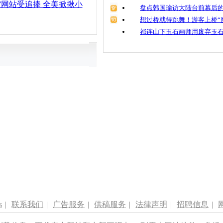
”网站受追捧 全美掀揪小
盘点韩国瑜访大陆台前幕后的
想过桥就得跳舞！游客上桥“
祁连山下玉石画师用废弃玉
s
|
联系我们
|
广告服务
|
供稿服务
|
法律声明
|
招聘信息
|