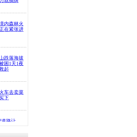
力就摘牌
境内森林火
正在紧张进
山跌落海拔
崖被困1天1夜
救起
火车去卖菜
买下
把道路让
突发疾病交