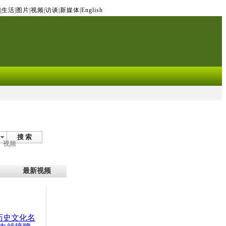
|
生活
|
图片
|
视频
|
访谈
|
新媒体
|
English
搜 索
视频
最新视频
：历史文化名