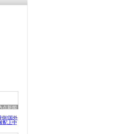
残疾男子因
砸银行
千年传统习
众为娥皇女
行被查情绪
回答崩溃原
热点新闻
乡上万人欢
醉倒!国外
节
被配上中
国民乐