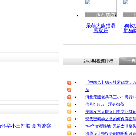
清明祭英烈
魂
热点新闻
呆萌大熊猫滑
狗教
雪取乐
胖猫
男子遭小三
逃命
24小时视频排行
一周
【中国风】德云社孟鹤堂：万
深
河北无腿老兵马三小：爬行19
信号灯Plus！浑身都亮
美国发言人即兴用中文回答
现代密码学之父如何保存密
怀孕小三打胎 竟向警察
“中华赏樱胜地”无锡太湖鼋
清华设计师投身胡同厕所改造