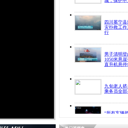
城，保护不
四川冕宁县
灾扑救工作
行
男子清明登
1050米悬
直升机悬停
九旬老人挤
乘务员全部
“所有车辆
开！”儿童
警急速救助