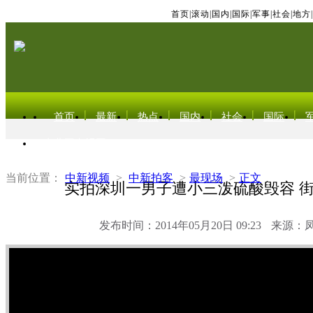
首页
|
滚动
|
国内
|
国际
|
军事
|
社会
|
地方
|
首页
最新
热点
国内
社会
国际
东北亚电视网
当前位置：
中新视频
>
中新拍客
>
最现场
>
正文
实拍深圳一男子遭小三泼硫酸毁容 
发布时间：2014年05月20日 09:23
来源：