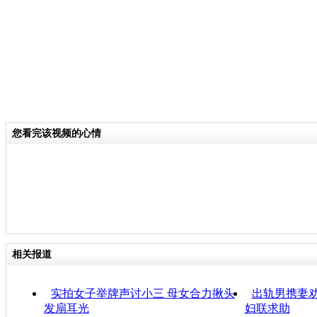
您看完该视频的心情
相关报道
实拍女子举牌声讨小三 母女合力揪头
出轨男携妻劝
发扇耳光
妇联求助