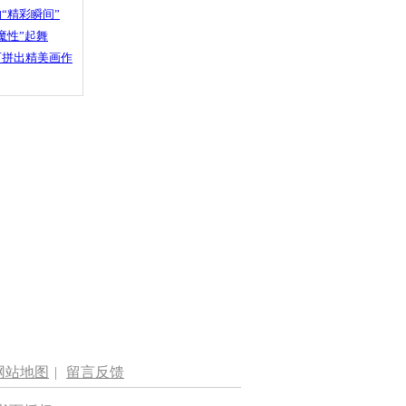
“精彩瞬间”
魔性”起舞
石拼出精美画作
网站地图
|
留言反馈