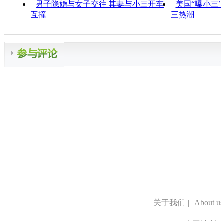
男子隐婚与女子交往 其妻与小三开车
美国“曝小三
互撞
三热潮
关于我们
|
About u