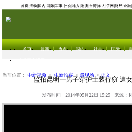
首页
|
滚动
|
国内
|
国际
|
军事
|
社会
|
地方
|
港澳
|
台湾
|
华人
|
侨网
|
财经
|
金融
|
首页
最新
热点
国内
社会
国际
东北亚电视网
当前位置：
中新视频
>
中新拍客
>
最现场
>
正文
监拍昆明一男子穿护士装行窃 遭
发布时间：2014年05月22日 15:25
来源：