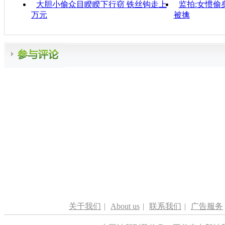
大胆小偷众目睽睽下行窃 铁丝钩走上
监拍:女惯偷
万元
被擒
关于我们
|
About us
|
联系我们
|
广告服务