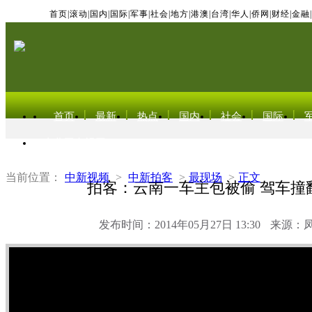
首页
|
滚动
|
国内
|
国际
|
军事
|
社会
|
地方
|
港澳
|
台湾
|
华人
|
侨网
|
财经
|
金融
|
首页
最新
热点
国内
社会
国际
东北亚电视网
当前位置：
中新视频
>
中新拍客
>
最现场
>
正文
拍客：云南一车主包被偷 驾车撞
发布时间：2014年05月27日 13:30
来源：