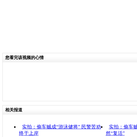
您看完该视频的心情
相关报道
实拍：偷车贼成“游泳健将” 民警苦劝
实拍：偷车贼
终于上岸
然“复活”