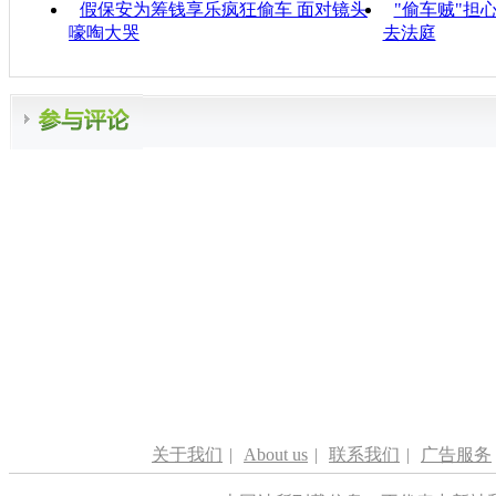
假保安为筹钱享乐疯狂偷车 面对镜头
"偷车贼"担
嚎啕大哭
去法庭
关于我们
|
About us
|
联系我们
|
广告服务