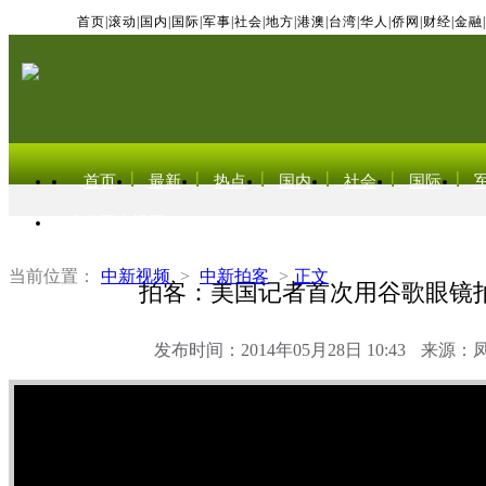
首页
|
滚动
|
国内
|
国际
|
军事
|
社会
|
地方
|
港澳
|
台湾
|
华人
|
侨网
|
财经
|
金融
|
首页
最新
热点
国内
社会
国际
东北亚电视网
当前位置：
中新视频
>
中新拍客
>
正文
拍客：美国记者首次用谷歌眼镜
发布时间：2014年05月28日 10:43
来源：