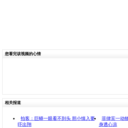
您看完该视频的心情
相关报道
拍客：巨蟒一眼看不到头 胆小慎入要
菲律宾一动物
吓出翔
身透心凉