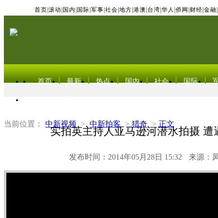
首页
|
滚动
|
国内
|
国际
|
军事
|
社会
|
地方
|
港澳
|
台湾
|
华人
|
侨网
|
财经
|
金融
|
首页
最新
热点
国内
社会
国际
东北亚电视网
当前位置：
中新视频
>
中新拍客
>
猎奇
>
正文
实拍英主持人亚马逊河潜水拍摄 遭
发布时间：2014年05月28日 15:32
来源：