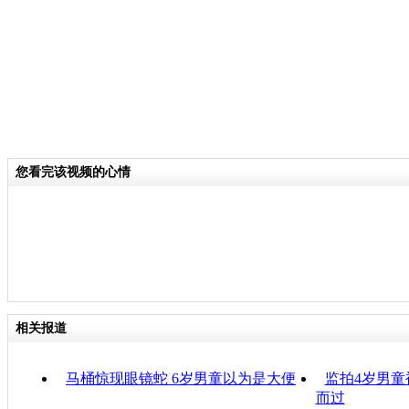
您看完该视频的心情
相关报道
马桶惊现眼镜蛇 6岁男童以为是大便
监拍4岁男童
而过