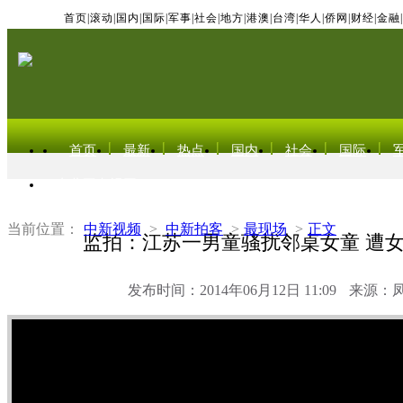
首页
|
滚动
|
国内
|
国际
|
军事
|
社会
|
地方
|
港澳
|
台湾
|
华人
|
侨网
|
财经
|
金融
|
首页
最新
热点
国内
社会
国际
东北亚电视网
当前位置：
中新视频
>
中新拍客
>
最现场
>
正文
监拍：江苏一男童骚扰邻桌女童 遭
发布时间：2014年06月12日 11:09
来源：