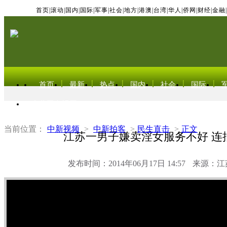
首页
|
滚动
|
国内
|
国际
|
军事
|
社会
|
地方
|
港澳
|
台湾
|
华人
|
侨网
|
财经
|
金融
|
首页
最新
热点
国内
社会
国际
东北亚电视网
当前位置：
中新视频
>
中新拍客
>
民生直击
>
正文
江苏一男子嫌卖淫女服务不好 连
发布时间：2014年06月17日 14:57
来源：江