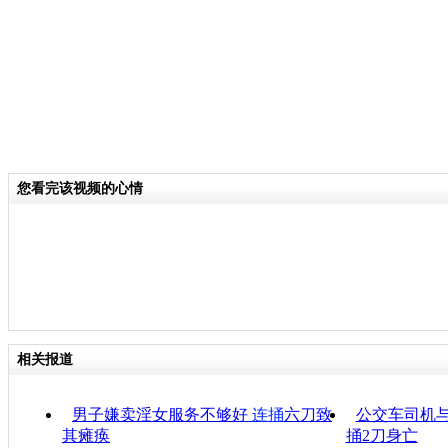
您看完该视频的心情
相关报道
男子嫌卖淫女服务不够好
连捅
六刀致
公交车司机与
其瘫痪
捅2刀身亡