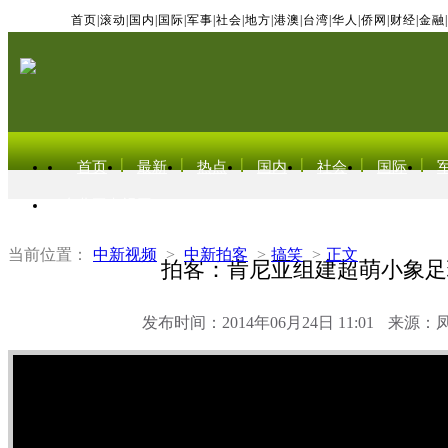
首页
|
滚动
|
国内
|
国际
|
军事
|
社会
|
地方
|
港澳
|
台湾
|
华人
|
侨网
|
财经
|
金融
|
首页
最新
热点
国内
社会
国际
东北亚电视网
当前位置：
中新视频
>
中新拍客
>
搞笑
>
正文
拍客：肯尼亚组建超萌小象足
发布时间：2014年06月24日 11:01
来源：