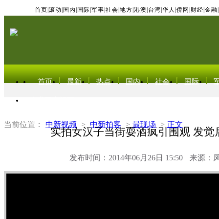
首页
|
滚动
|
国内
|
国际
|
军事
|
社会
|
地方
|
港澳
|
台湾
|
华人
|
侨网
|
财经
|
金融
|
首页
最新
热点
国内
社会
国际
东北亚电视网
当前位置：
中新视频
>
中新拍客
>
最现场
>
正文
实拍女汉子当街耍酒疯引围观 发觉
发布时间：2014年06月26日 15:50
来源：