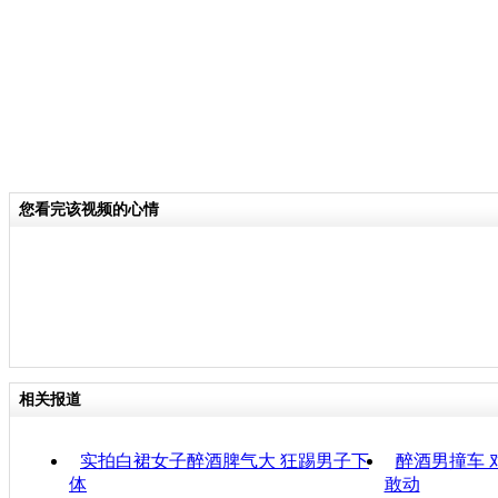
您看完该视频的心情
相关报道
实拍白裙女子醉酒脾气大 狂踢男子下
醉酒男撞车 
体
敢动