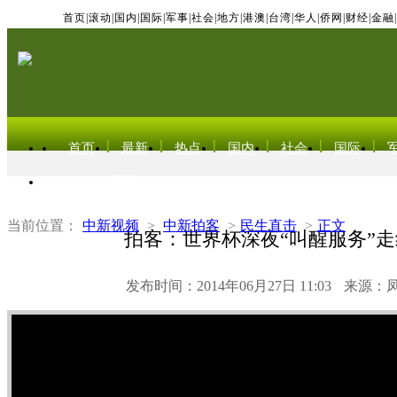
首页
|
滚动
|
国内
|
国际
|
军事
|
社会
|
地方
|
港澳
|
台湾
|
华人
|
侨网
|
财经
|
金融
|
首页
最新
热点
国内
社会
国际
东北亚电视网
当前位置：
中新视频
>
中新拍客
>
民生直击
>
正文
拍客：世界杯深夜“叫醒服务”
发布时间：2014年06月27日 11:03
来源：