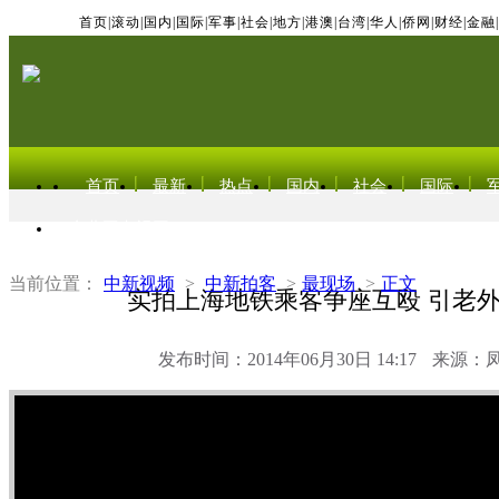
首页
|
滚动
|
国内
|
国际
|
军事
|
社会
|
地方
|
港澳
|
台湾
|
华人
|
侨网
|
财经
|
金融
|
首页
最新
热点
国内
社会
国际
东北亚电视网
当前位置：
中新视频
>
中新拍客
>
最现场
>
正文
实拍上海地铁乘客争座互殴 引老
发布时间：2014年06月30日 14:17
来源：