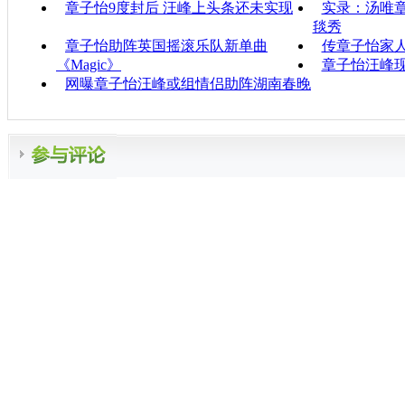
章子怡9度封后 汪峰上头条还未实现
实录：汤唯
毯秀
章子怡助阵英国摇滚乐队新单曲
传章子怡家人
《Magic》
章子怡汪峰现
网曝章子怡汪峰或组情侣助阵湖南春晚