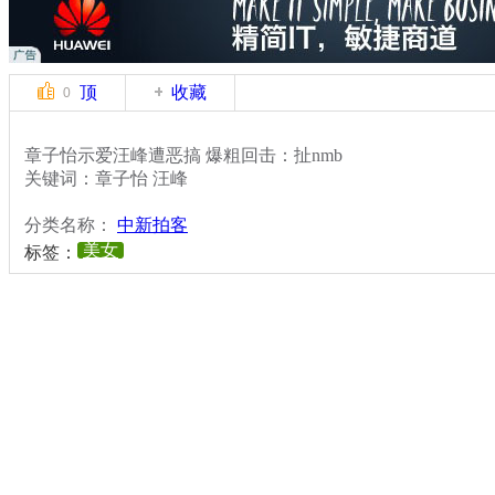
顶
收藏
0
章子怡示爱汪峰遭恶搞 爆粗回击：扯nmb
关键词：章子怡 汪峰
分类名称：
中新拍客
美女
标签：