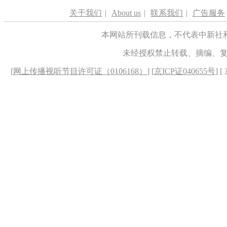
关于我们
|
About us
|
联系我们
|
广告服务
本网站所刊载信息，不代表中新社
未经授权禁止转载、摘编、
[
网上传播视听节目许可证（0106168）
] [
京ICP证040655号
] 