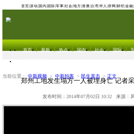
首页
|
滚动
|
国内
|
国际
|
军事
|
社会
|
地方
|
港澳
|
台湾
|
华人
|
侨网
|
财经
|
金融
|
首页
最新
热点
国内
社会
国际
东北亚电视网
当前位置：
中新视频
>
中新拍客
>
民生直击
>
正文
郑州工地发生塌方一人被埋身亡 记者
发布时间：2014年07月02日 10:32
来源：