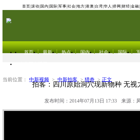
首页
|
滚动
|
国内
|
国际
|
军事
|
社会
|
地方
|
港澳
|
台湾
|
华人
|
侨网
|
财经
|
金融
|
首页
最新
热点
国内
社会
国际
东北亚电视网
当前位置：
中新视频
>
中新拍客
>
猎奇
>
正文
拍客：四川原始洞穴现新物种 无视
发布时间：2014年07月13日 17:33
来源：