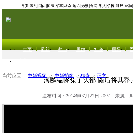
首页
|
滚动
|
国内
|
国际
|
军事
|
社会
|
地方
|
港澳
|
台湾
|
华人
|
侨网
|
财经
|
金融
|
首页
最新
热点
国内
社会
国际
东北亚电视网
当前位置：
中新视频
>
中新拍客
>
猎奇
>
正文
海鸥猛啄兔子头部 随后将其整
发布时间：2014年07月27日 20:51
来源：