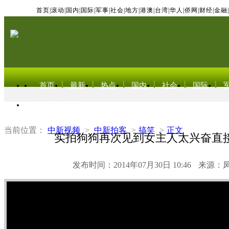
首页
|
滚动
|
国内
|
国际
|
军事
|
社会
|
地方
|
港澳
|
台湾
|
华人
|
侨网
|
财经
|
金融
|
首页
最新
热点
国内
社会
国际
东北亚电视网
当前位置：
中新视频
>
中新拍客
>
搞笑
>
正文
实拍狗狗再次见到女主人太兴奋直
发布时间：2014年07月30日 10:46
来源：