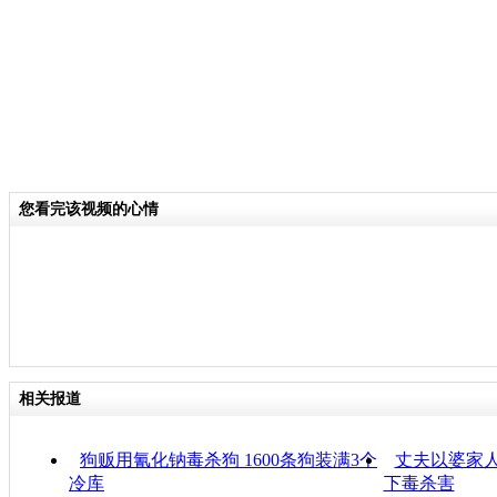
您看完该视频的心情
相关报道
狗贩用氰化钠毒杀狗 1600条狗装满3个
丈夫以婆家人
冷库
下毒杀害