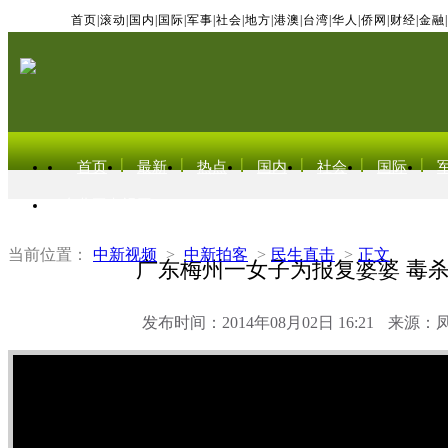
首页
|
滚动
|
国内
|
国际
|
军事
|
社会
|
地方
|
港澳
|
台湾
|
华人
|
侨网
|
财经
|
金融
|
首页
最新
热点
国内
社会
国际
东北亚电视网
当前位置：
中新视频
>
中新拍客
>
民生直击
>
正文
广东梅州一女子为报复婆婆 毒
发布时间：2014年08月02日 16:21
来源：