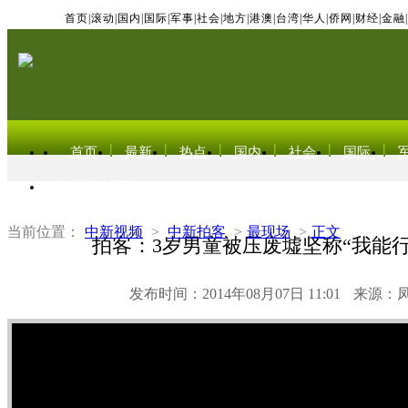
首页
|
滚动
|
国内
|
国际
|
军事
|
社会
|
地方
|
港澳
|
台湾
|
华人
|
侨网
|
财经
|
金融
|
首页
最新
热点
国内
社会
国际
东北亚电视网
当前位置：
中新视频
>
中新拍客
>
最现场
>
正文
拍客：3岁男童被压废墟坚称“我能行
发布时间：2014年08月07日 11:01
来源：