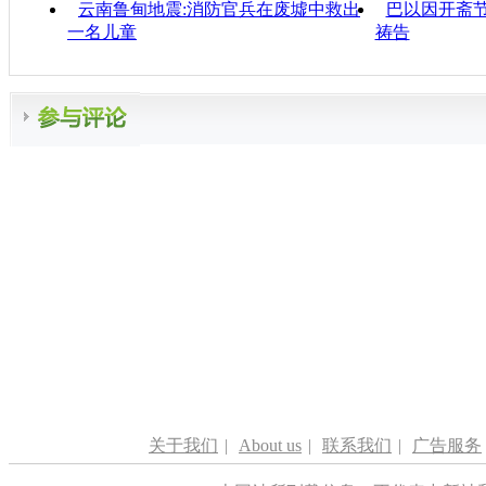
云南鲁甸地震:消防官兵在废墟中救出
巴以因开斋节
一名儿童
祷告
关于我们
|
About us
|
联系我们
|
广告服务