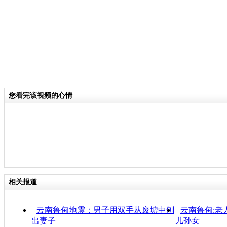
您看完该视频的心情
相关报道
云南鲁甸地震：男子用双手从废墟中刨
云南鲁甸:老
出妻子
儿孙女