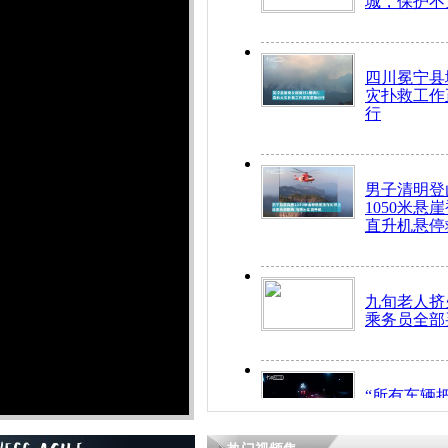
城，保护不
四川冕宁县
灾扑救工作
行
男子清明登
1050米悬
直升机悬停
九旬老人挤
乘务员全部
“所有车辆
开！”儿童
警急速救助