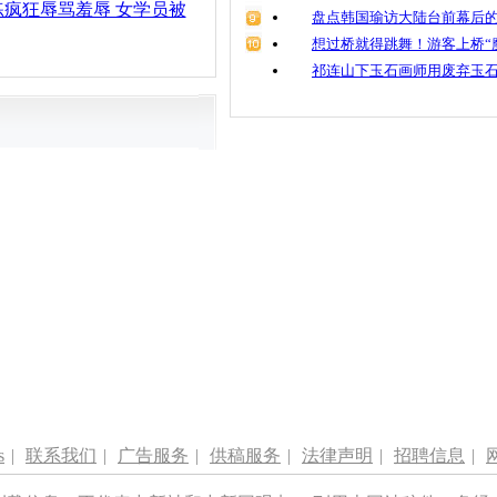
疯狂辱骂羞辱 女学员被
盘点韩国瑜访大陆台前幕后的
想过桥就得跳舞！游客上桥“
祁连山下玉石画师用废弃玉
s
|
联系我们
|
广告服务
|
供稿服务
|
法律声明
|
招聘信息
|