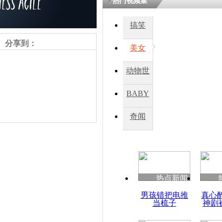
热门视频集
搞笑
四川一精神
病发持大锤
分享到：
美女
动物世
探访传承四
俗：近万民
界
BABY
英省亲送行
秀
奇闻
小伙骑车逆
崩溃 网上
因
责任编辑：【
周雨辰
】
热点新闻
四川兴文苗
男孩错把电推
真心
度苗族花山
当梳子
神剧