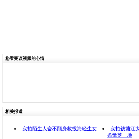
您看完该视频的心情
相关报道
实拍陌生人奋不顾身救投海轻生女
实拍钱塘江大
条散落一地