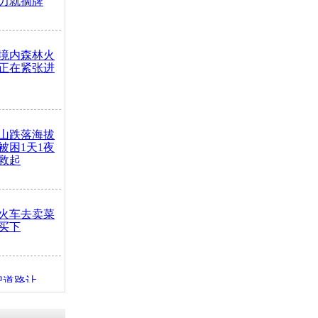
力就摘牌
境内森林火
正在紧张进
山跌落海拔
崖被困1天1夜
救起
火车去卖菜
买下
把道路让
突发疾病交