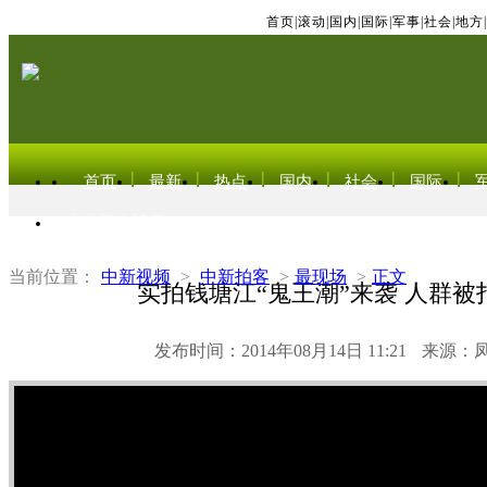
首页
|
滚动
|
国内
|
国际
|
军事
|
社会
|
地方
|
首页
最新
热点
国内
社会
国际
东北亚电视网
当前位置：
中新视频
>
中新拍客
>
最现场
>
正文
实拍钱塘江“鬼王潮”来袭 人群被
发布时间：2014年08月14日 11:21
来源：