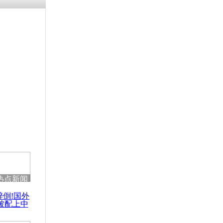
残疾男子因
砸银行
千年传统习
众为娥皇女
行被查情绪
回答崩溃原
热点新闻
乡上万人欢
醉倒!国外
节
被配上中
国民乐