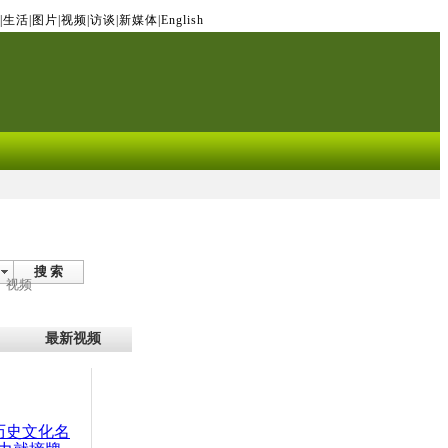
|
生活
|
图片
|
视频
|
访谈
|
新媒体
|
English
搜 索
视频
最新视频
：历史文化名