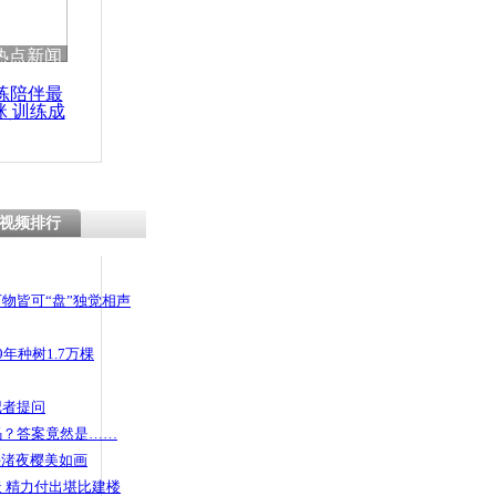
 哀思悼忠
热点新闻
练陪伴最
咪 训练成
功瘦身
“鬼王潮”来
打翻在地
视频排行
物皆可“盘”独觉相声
年种树1.7万棵
记者提问
码？答案竟然是……
头渚夜樱美如画
 精力付出堪比建楼