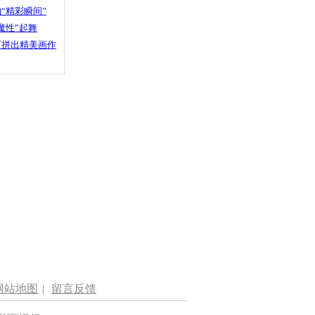
“精彩瞬间”
魔性”起舞
石拼出精美画作
网站地图
|
留言反馈