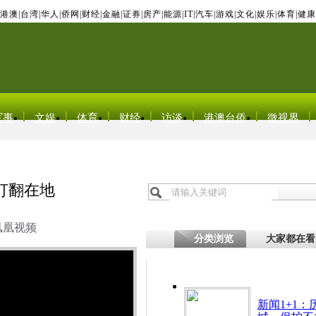
港澳
|
台湾
|
华人
|
侨网
|
财经
|
金融
|
证券
|
房产
|
能源
|
IT
|
汽车
|
游戏
|
文化
|
娱乐
|
体育
|
健康
军事
文娱
体育
财经
访谈
港澳台侨
微视界
打翻在地
凤凰视频
分类浏览
大家都在看
新闻1+1