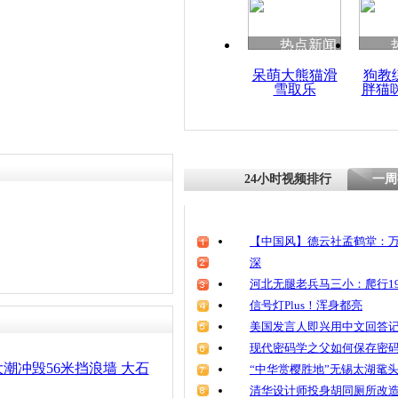
清明祭英烈
魂
热点新闻
呆萌大熊猫滑
狗教
雪取乐
胖猫
实拍钱塘江
袭 人群被
24小时视频排行
一周
【中国风】德云社孟鹤堂：万
深
河北无腿老兵马三小：爬行19
信号灯Plus！浑身都亮
美国发言人即兴用中文回答
现代密码学之父如何保存密
潮冲毁56米挡浪墙 大石
“中华赏樱胜地”无锡太湖鼋
清华设计师投身胡同厕所改造