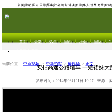
首页
|
滚动
|
国内
|
国际
|
军事
|
社会
|
地方
|
港澳
|
台湾
|
华人
|
侨网
|
财经
|
金融
|
首页
最新
热点
国内
社会
国际
东北亚电视网
当前位置：
中新视频
>
中新拍客
>
最现场
>
正文
实拍高速公路堵车 一短裙妹大
发布时间：2014年08月21日 10:27
来源：