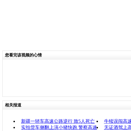
您看完该视频的心情
相关报道
新疆一轿车高速公路逆行 致5人死亡
牛犊误闯高速
实拍货车侧翻上演小猪快跑 警察高速
无证酒驾上高