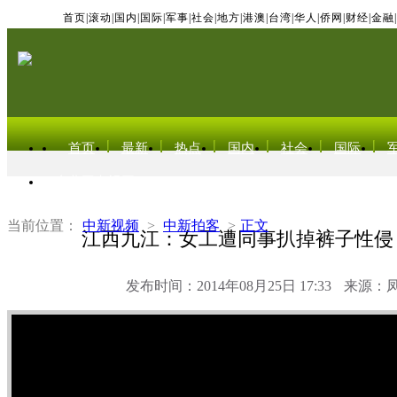
首页
|
滚动
|
国内
|
国际
|
军事
|
社会
|
地方
|
港澳
|
台湾
|
华人
|
侨网
|
财经
|
金融
|
首页
最新
热点
国内
社会
国际
东北亚电视网
当前位置：
中新视频
>
中新拍客
>
正文
江西九江：女工遭同事扒掉裤子性侵
发布时间：2014年08月25日 17:33
来源：