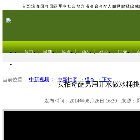
首页
|
滚动
|
国内
|
国际
|
军事
|
社会
|
地方
|
港澳
|
台湾
|
华人
|
侨网
|
财经
|
金融
|
首页
最新
热点
国内
社会
国际
东北亚电视网
当前位置：
中新视频
>
中新拍客
>
猎奇
>
正文
实拍奇葩男用开水做冰桶挑
发布时间：2014年08月26日 16:39
来源：