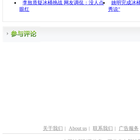
李敖质疑冰桶挑战 网友调侃：没人点
姚明完成冰桶
眼红
秀说"
关于我们
|
About us
|
联系我们
|
广告服务