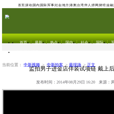
首页
|
滚动
|
国内
|
国际
|
军事
|
社会
|
地方
|
港澳
|
台湾
|
华人
|
侨网
|
财经
|
金融
|
首页
最新
热点
国内
社会
国际
东北亚电视网
当前位置：
中新视频
>
中新拍客
>
最现场
>
正文
监拍男子进金店佯装试项链 戴上
发布时间：2014年08月29日 16:20
来源：