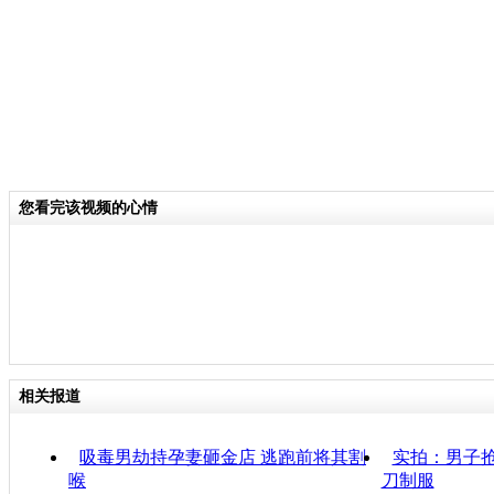
您看完该视频的心情
相关报道
吸毒男劫持孕妻砸金店 逃跑前将其割
实拍：男子抢
喉
刀制服