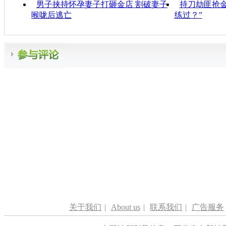
男子挟持怀孕妻子打砸金店 割破妻子
持刀劫匪抢金
喉咙后逃亡
练过？”
关于我们
|
About us
|
联系我们
|
广告服务