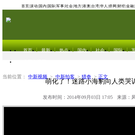
首页
|
滚动
|
国内
|
国际
|
军事
|
社会
|
地方
|
港澳
|
台湾
|
华人
|
侨网
|
财经
|
金融
|
首页
最新
热点
国内
社会
国际
东北亚电视网
当前位置：
中新视频
>
中新拍客
>
猎奇
>
正文
萌化了！迷路小海豹向人类哭
发布时间：2014年09月03日 17:05
来源：