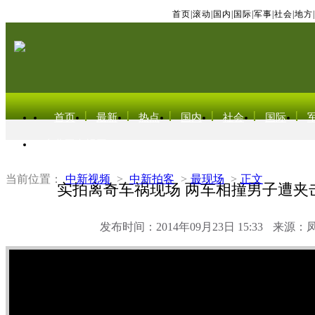
首页
|
滚动
|
国内
|
国际
|
军事
|
社会
|
地方
|
首页
最新
热点
国内
社会
国际
东北亚电视网
当前位置：
中新视频
>
中新拍客
>
最现场
>
正文
实拍离奇车祸现场 两车相撞男子遭夹
发布时间：2014年09月23日 15:33
来源：