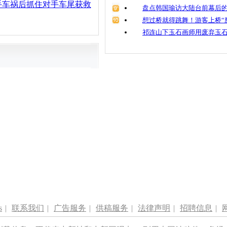
手车祸后抓住对手车尾获救
盘点韩国瑜访大陆台前幕后的
想过桥就得跳舞！游客上桥“
祁连山下玉石画师用废弃玉
s
|
联系我们
|
广告服务
|
供稿服务
|
法律声明
|
招聘信息
|