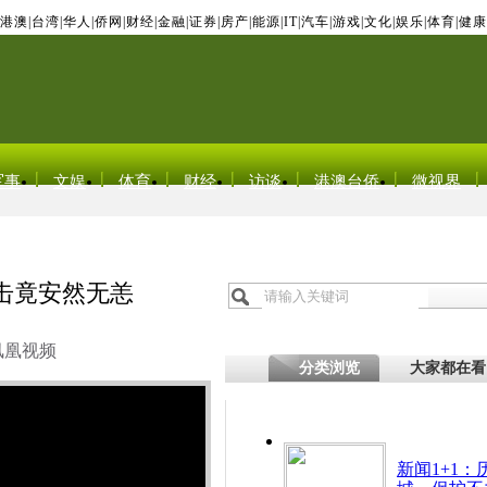
港澳
|
台湾
|
华人
|
侨网
|
财经
|
金融
|
证券
|
房产
|
能源
|
IT
|
汽车
|
游戏
|
文化
|
娱乐
|
体育
|
健康
军事
文娱
体育
财经
访谈
港澳台侨
微视界
击竟安然无恙
凤凰视频
分类浏览
大家都在看
新闻1+1