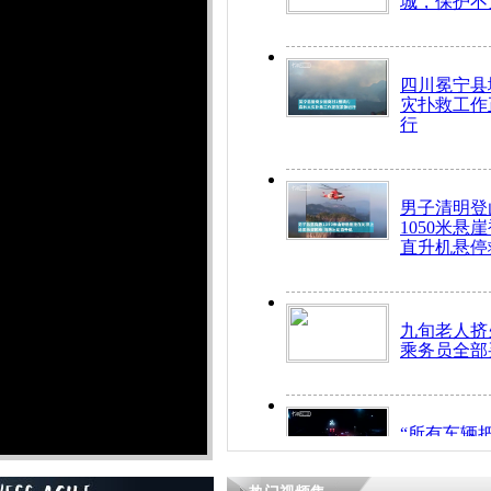
城，保护不
四川冕宁县
灾扑救工作
行
男子清明登
1050米悬
直升机悬停
九旬老人挤
乘务员全部
“所有车辆
开！”儿童
警急速救助