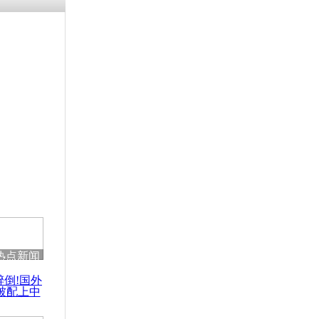
残疾男子因
砸银行
千年传统习
众为娥皇女
行被查情绪
回答崩溃原
热点新闻
乡上万人欢
醉倒!国外
节
被配上中
国民乐