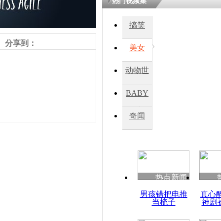
热门视频集
搞笑
四川一精神
病发持大锤
分享到：
美女
动物世
探访传承四
俗：近万民
界
BABY
英省亲送行
秀
奇闻
小伙骑车逆
崩溃 网上
因
责任编辑：【
周雨辰
】
热点新闻
四川兴文苗
男孩错把电推
真心
度苗族花山
当梳子
神剧