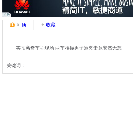
顶
收藏
0
实拍离奇车祸现场 两车相撞男子遭夹击竟安然无恙
关键词：
分类名称：
中新拍客