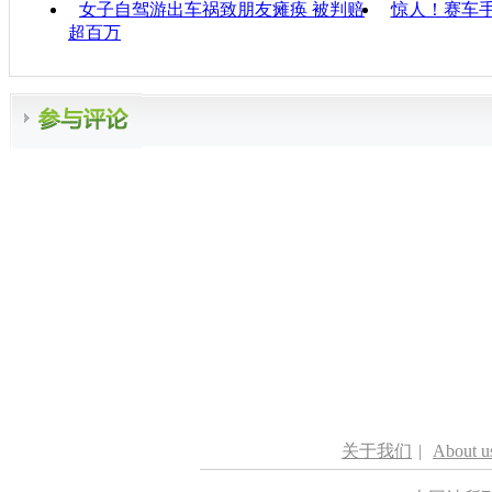
女子自驾游出车祸致朋友瘫痪 被判赔
惊人！赛车
超百万
关于我们
|
About u