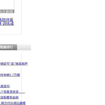
 哀思悼忠
热点新闻
练陪伴最
咪 训练成
功瘦身
子遭夹击竟
视频排行
物皆可“盘”独觉相声
年种树1.7万棵
记者提问
码？答案竟然是……
头渚夜樱美如画
 精力付出堪比建楼