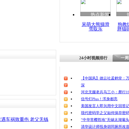
清明祭英烈
魂
热点新闻
呆萌大熊猫滑
狗教
雪取乐
胖猫
离奇车祸男
无恙
24小时视频排行
一周
【中国风】德云社孟鹤堂：万
深
河北无腿老兵马三小：爬行19
信号灯Plus！浑身都亮
美国发言人即兴用中文回答
现代密码学之父如何保存密
遇车祸致重伤 老父无钱
“中华赏樱胜地”无锡太湖鼋
清华设计师投身胡同厕所改造