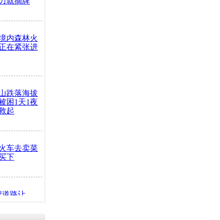
力就摘牌
境内森林火
正在紧张进
山跌落海拔
崖被困1天1夜
救起
火车去卖菜
买下
把道路让
突发疾病交