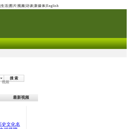
|
生活
|
图片
|
视频
|
访谈
|
新媒体
|
English
搜 索
视频
最新视频
：历史文化名