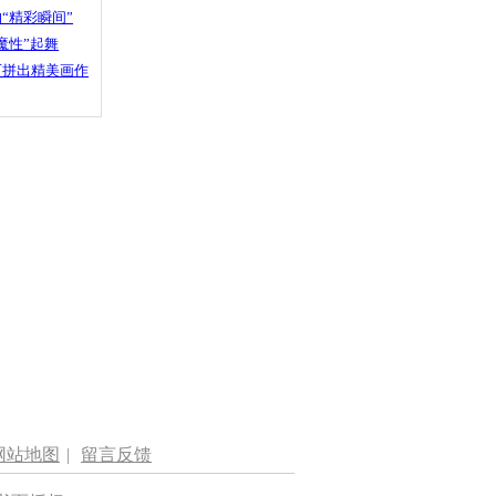
“精彩瞬间”
魔性”起舞
石拼出精美画作
网站地图
|
留言反馈