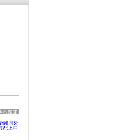
残疾男子因
砸银行
千年传统习
众为娥皇女
行被查情绪
回答崩溃原
热点新闻
乡上万人欢
醉倒!国外
节
被配上中
国民乐