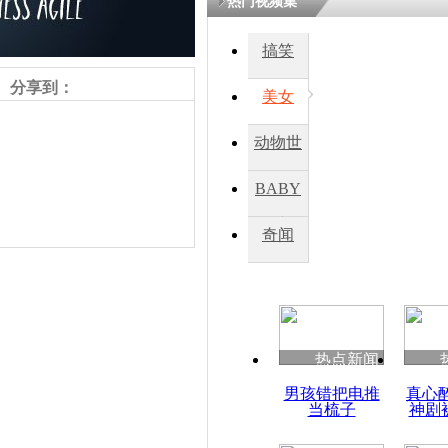
热门视频集
搞笑
四川一精神
病发持大锤
分享到：
美女
动物世
探访传承四
俗：近万民
界
BABY
英省亲送行
秀
奇闻
小伙骑车逆
崩溃 网上
因
责任编辑：【
周雨辰
】
热点新闻
四川兴文苗
男孩错把电推
真心
度苗族花山
当梳子
神剧