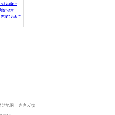
“精彩瞬间”
魔性”起舞
石拼出精美画作
网站地图
|
留言反馈