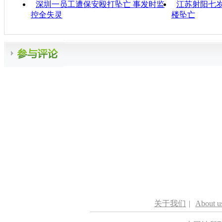
深圳一员工遭保安殴打坠亡 事发时监
江苏射阳七岁
控全失灵
楼坠亡
关于我们
|
About u