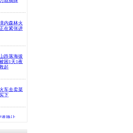
力就摘牌
境内森林火
正在紧张进
山跌落海拔
崖被困1天1夜
救起
火车去卖菜
买下
把道路让
突发疾病交