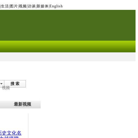
|
生活
|
图片
|
视频
|
访谈
|
新媒体
|
English
搜 索
视频
最新视频
：历史文化名