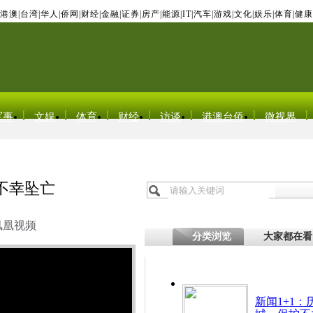
港澳
|
台湾
|
华人
|
侨网
|
财经
|
金融
|
证券
|
房产
|
能源
|
IT
|
汽车
|
游戏
|
文化
|
娱乐
|
体育
|
健康
军事
文娱
体育
财经
访谈
港澳台侨
微视界
不幸坠亡
凤凰视频
分类浏览
大家都在看
新闻1+1