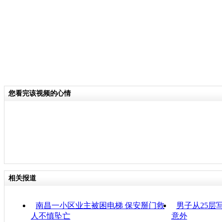
您看完该视频的心情
相关报道
南昌一小区业主被困电梯 保安掰门救
男子从25层
人不慎坠亡
意外