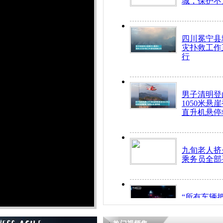
城，保护不
四川冕宁县
灾扑救工作
行
男子清明登
1050米悬
直升机悬停
九旬老人挤
乘务员全部
“所有车辆
开！”儿童
警急速救助