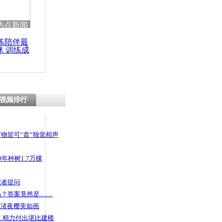
 哀思悼忠
热点新闻
练陪伴最
咪 训练成
功瘦身
跳楼身体悬
不幸坠亡
视频排行
物皆可“盘”独觉相声
年种树1.7万棵
记者提问
码？答案竟然是……
头渚夜樱美如画
 精力付出堪比建楼