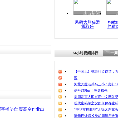
清明祭英烈
魂
热点新闻
呆萌大熊猫滑
狗教
雪取乐
胖猫
拍客：女子
空后突悔 
24小时视频排行
一周
【中国风】德云社孟鹤堂：万
深
河北无腿老兵马三小：爬行19
信号灯Plus！浑身都亮
美国发言人即兴用中文回答
现代密码学之父如何保存密
写字楼坠亡 疑高空作业出
“中华赏樱胜地”无锡太湖鼋
清华设计师投身胡同厕所改造