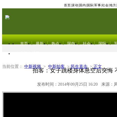
首页
|
滚动
|
国内
|
国际
|
军事
|
社会
|
地方
|
首页
最新
热点
国内
社会
国际
东北亚电视网
当前位置：
中新视频
>
中新拍客
>
民生直击
>
正文
拍客：女子跳楼身体悬空后突悔 
发布时间：2014年09月25日 16:20
来源：