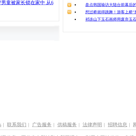
男童被家长锁在家中 从6
盘点韩国瑜访大陆台前幕后的
想过桥就得跳舞！游客上桥“
祁连山下玉石画师用废弃玉
s
|
联系我们
|
广告服务
|
供稿服务
|
法律声明
|
招聘信息
|