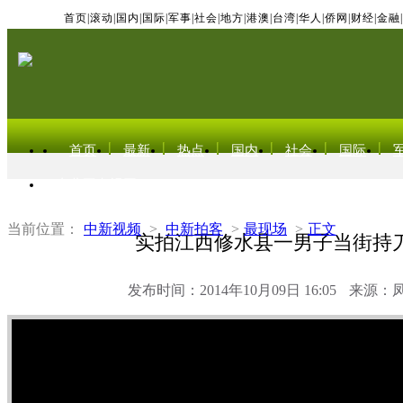
首页
|
滚动
|
国内
|
国际
|
军事
|
社会
|
地方
|
港澳
|
台湾
|
华人
|
侨网
|
财经
|
金融
|
首页
最新
热点
国内
社会
国际
东北亚电视网
当前位置：
中新视频
>
中新拍客
>
最现场
>
正文
实拍江西修水县一男子当街持
发布时间：2014年10月09日 16:05
来源：