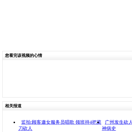
您看完该视频的心情
相关报道
监拍:顾客邀女服务员唱歌 领班持4把菜
广州发生砍人
刀砍人
神病史