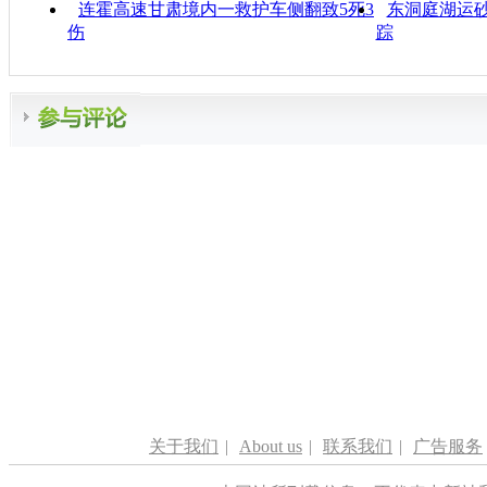
连霍高速甘肃境内一救护车侧翻致5死3
东洞庭湖运砂
伤
踪
关于我们
|
About us
|
联系我们
|
广告服务