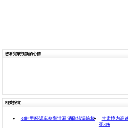
您看完该视频的心情
相关报道
33吨甲醛罐车侧翻泄漏 消防堵漏施救
甘肃境内高
死3伤