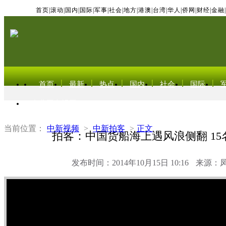
首页
|
滚动
|
国内
|
国际
|
军事
|
社会
|
地方
|
港澳
|
台湾
|
华人
|
侨网
|
财经
|
金融
|
首页
最新
热点
国内
社会
国际
东北亚电视网
当前位置：
中新视频
>
中新拍客
>
正文
拍客：中国货船海上遇风浪侧翻 15
发布时间：2014年10月15日 10:16
来源：