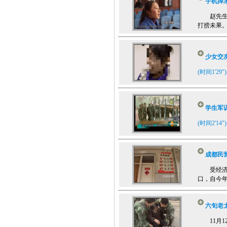
手机掉
赵先生上
打捞未果。
少女交友
(时间1'29")
学生军训
(时间2'14")
成都民
受经济危
口，自今年高
六旬老
11月12