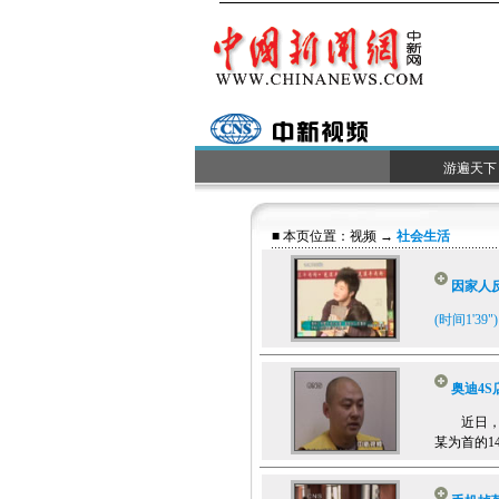
游遍天下
■ 本页位置：
视频
→
社会生活
因家人
(时间1'39")
奥迪4S
近日，北
某为首的1