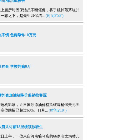
茅坑 保洁成被告
厕所时因保洁员不断催促，将手机掉落茅坑并
一怒之下，赵先生以保洁...
(时间2'56")
不慎 色诱敲诈10万元
猝死 学校判赔9万
营外资加油站降价促销抢客源
机影响，近日国际原油价格跌破每桶60美元关
位跌幅已超过60%。11月...
(时间2'10")
太替儿讨薪18层楼顶欲轻生
日上午，一位来自河南驻马店的66岁老太为替儿