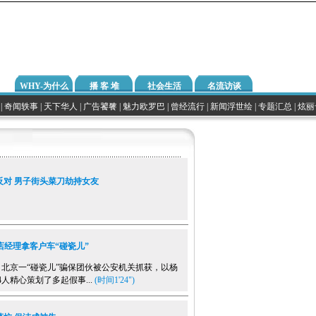
WHY-为什么
播 客 堆
社会生活
名流访谈
|
奇闻轶事
|
天下华人
|
广告饕餮
|
魅力欧罗巴
|
曾经流行
|
新闻浮世绘
|
专题汇总
|
炫丽
反对 男子街头菜刀劫持女友
店经理拿客户车“碰瓷儿”
京一“碰瓷儿”骗保团伙被公安机关抓获，以杨
4人精心策划了多起假事...
(时间1'24")